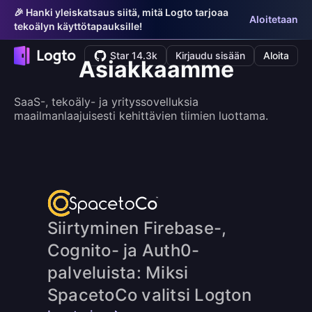
🎉 Hanki yleiskatsaus siitä, mitä Logto tarjoaa
Aloitetaan
tekoälyn käyttötapauksille!
Star 14.3k
Kirjaudu sisään
Aloita
Asiakkaamme
SaaS-, tekoäly- ja yrityssovelluksia
maailmanlaajuisesti kehittävien tiimien luottama.
Siirtyminen Firebase-,
Cognito- ja Auth0-
palveluista: Miksi
SpacetoCo valitsi Logton