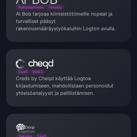
Bob
Rakentaminen
Tekoäly
AI Bob tarjoaa kiinteistötiimeille nopeat ja
turvalliset pääsyt
rakennusmääräystyökaluihin Logton avulla.
Cheqd
SaaS
Web3
Creds by Cheqd käyttää Logtoa
kirjautumiseen, mahdollistaen personoidut
yhteisöanalyysit ja pelillistämisen.
DeepCognition
Tekoäly
SaaS