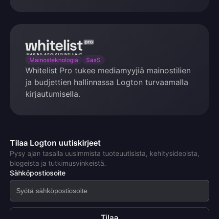
Whitelist
Pro
Mainosteknologia
SaaS
Whitelist Pro tukee mediamyyjiä mainostilien
ja budjettien hallinnassa Logton turvaamalla
kirjautumisella.
Tilaa Logton uutiskirjeet
Pysy ajan tasalla uusimmista tuoteuutisista, kehitysideoista,
blogeista ja tutkimusvinkeistä.
Sähköpostiosoite
Tilaa