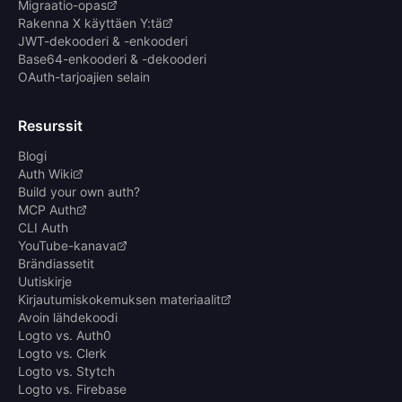
Migraatio-opas
Rakenna X käyttäen Y:tä
JWT-dekooderi & -enkooderi
Base64-enkooderi & -dekooderi
OAuth-tarjoajien selain
Resurssit
Blogi
Auth Wiki
Build your own auth?
MCP Auth
CLI Auth
YouTube-kanava
Brändiassetit
Uutiskirje
Kirjautumiskokemuksen materiaalit
Avoin lähdekoodi
Logto vs. Auth0
Logto vs. Clerk
Logto vs. Stytch
Logto vs. Firebase