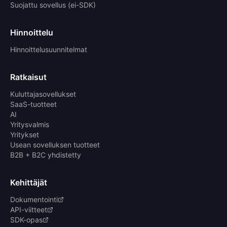
Suojattu sovellus (ei-SDK)
Hinnoittelu
Hinnoittelusuunnitelmat
Ratkaisut
Kuluttajasovellukset
SaaS-tuotteet
AI
Yritysvalmis
Yritykset
Usean sovelluksen tuotteet
B2B + B2C yhdistetty
Kehittäjät
Dokumentointi
API-viitteet
SDK-opas