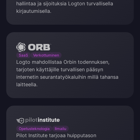
hallintaa ja sijoituksia Logton turvallisella
kirjautumisella.
Orb
SaaS
Verkottuminen
Logto mahdollistaa Orbin todennuksen,
tarjoten käyttäjille turvallisen pääsyn
internetin seurantatyökaluihin millä tahansa
laitteella.
Pilot
Institute
Opetusteknologia
Ilmailu
Pilot Institute tarjoaa huipputason