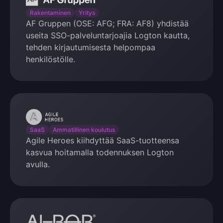
Gruppen
Rakentaminen
Yritys
AF Gruppen (OSE: AFG; FRA: AF8) yhdistää
useita SSO-palveluntarjoajia Logton kautta,
tehden kirjautumisesta helpompaa
henkilöstölle.
Agile
Heroes
SaaS
Ammatillinen koulutus
Agile Heroes kiihdyttää SaaS-tuotteensa
kasvua hoitamalla todennuksen Logton
avulla.
AI