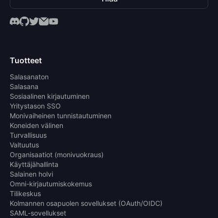
Tuotteet
Salasanaton
Salasana
Sosiaalinen kirjautuminen
Yritystason SSO
Monivaiheinen tunnistautuminen
Koneiden välinen
Turvallisuus
Valtuutus
Organisaatiot (monivuokraus)
Käyttäjähallinta
Salainen holvi
Omni-kirjautumiskokemus
Tilikeskus
Kolmannen osapuolen sovellukset (OAuth/OIDC)
SAML-sovellukset