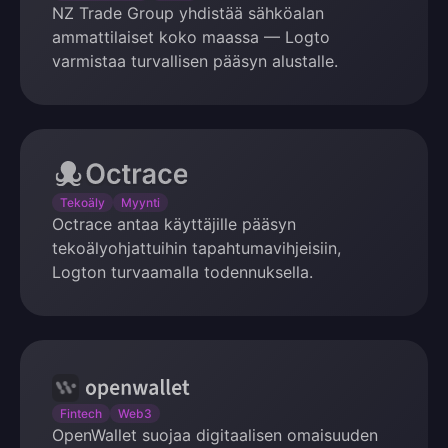
NZ Trade Group yhdistää sähköalan
Group
ammattilaiset koko maassa — Logto
varmistaa turvallisen pääsyn alustalle.
Octrace
Tekoäly
Myynti
Octrace antaa käyttäjille pääsyn
tekoälyohjattuihin tapahtumavihjeisiin,
Logton turvaamalla todennuksella.
OpenWallet
Fintech
Web3
OpenWallet suojaa digitaalisen omaisuuden