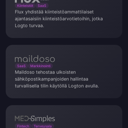
Kiinteistöt
SaaS
Flux yhdistää kiinteistöammattilaiset
ajantasaisiin kiinteistöarvotietoihin, jotka
Logto turvaa.
maildoso
SaaS
Markkinointi
Maildoso tehostaa ulkoisten
sähköpostikampanjoiden hallintaa
turvallisella tilin käytöllä Logton avulla.
MedSimples
Fintech
Terveysala