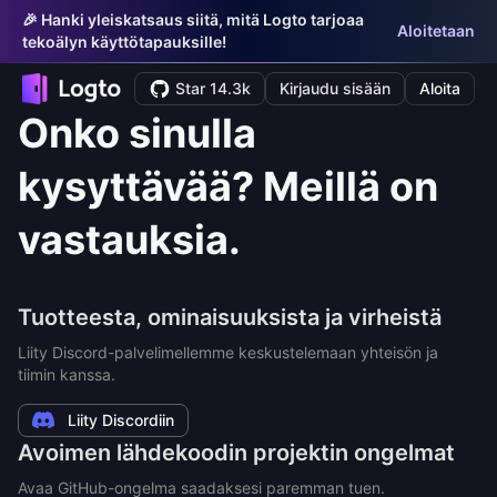
🎉 Hanki yleiskatsaus siitä, mitä Logto tarjoaa
Aloitetaan
tekoälyn käyttötapauksille!
Star 14.3k
Kirjaudu sisään
Aloita
Onko sinulla
kysyttävää? Meillä on
vastauksia.
Tuotteesta, ominaisuuksista ja virheistä
Liity Discord-palvelimellemme keskustelemaan yhteisön ja
tiimin kanssa.
Liity Discordiin
Avoimen lähdekoodin projektin ongelmat
Avaa GitHub-ongelma saadaksesi paremman tuen.