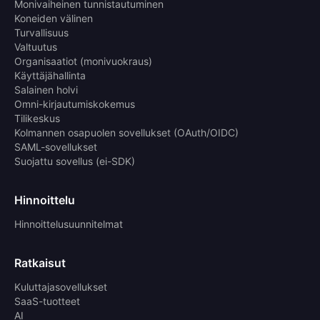
Monivaiheinen tunnistautuminen
Koneiden välinen
Turvallisuus
Valtuutus
Organisaatiot (monivuokraus)
Käyttäjähallinta
Salainen holvi
Omni-kirjautumiskokemus
Tilikeskus
Kolmannen osapuolen sovellukset (OAuth/OIDC)
SAML-sovellukset
Suojattu sovellus (ei-SDK)
Hinnoittelu
Hinnoittelusuunnitelmat
Ratkaisut
Kuluttajasovellukset
SaaS-tuotteet
AI