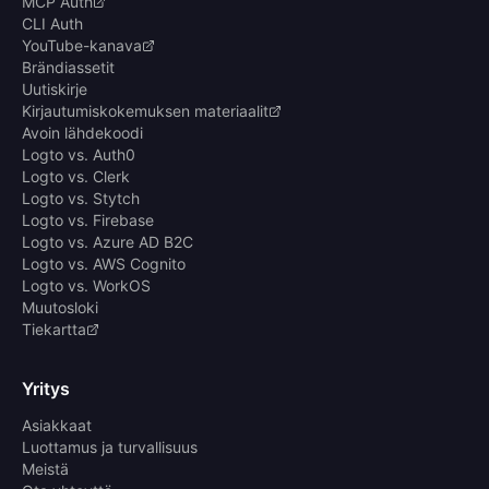
MCP Auth
CLI Auth
YouTube-kanava
Brändiassetit
Uutiskirje
Kirjautumiskokemuksen materiaalit
Avoin lähdekoodi
Logto vs. Auth0
Logto vs. Clerk
Logto vs. Stytch
Logto vs. Firebase
Logto vs. Azure AD B2C
Logto vs. AWS Cognito
Logto vs. WorkOS
Muutosloki
Tiekartta
Yritys
Asiakkaat
Luottamus ja turvallisuus
Meistä