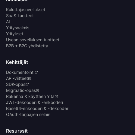
Kuluttajasovellukset
SaaS-tuotteet
AI
Yritysvalmis
Yritykset
Usean sovelluksen tuotteet
B2B + B2C yhdistetty
Kehittäjät
Dokumentointi
API-viitteet
SDK-opas
Migraatio-opas
Rakenna X käyttäen Y:tä
JWT-dekooderi & -enkooderi
Base64-enkooderi & -dekooderi
OAuth-tarjoajien selain
Resurssit