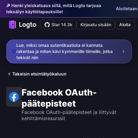
🎉 Hanki yleiskatsaus siitä, mitä Logto tarjoaa
Aloitetaan
tekoälyn käyttötapauksille!
Star 14.3k
Kirjaudu sisään
Aloita
Lue, miksi omaa autentikaatiota ei kannata
💡
rakentaa ja miten kävi kymmenille tiimeille, jotka
tekivät niin
Takaisin etsintätyökaluun
Facebook OAuth-
päätepisteet
Facebook OAuth-päätepisteet ja liittyvät
kehittämisresurssit