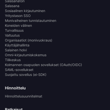
Salasanaton
Salasana
Sosiaalinen kirjautuminen
Yritystason SSO
Monivaiheinen tunnistautuminen
Koneiden välinen
Turvallisuus
Valtuutus
Organisaatiot (monivuokraus)
Käyttäjähallinta
Salainen holvi
Omni-kirjautumiskokemus
Tilikeskus
Kolmannen osapuolen sovellukset (OAuth/OIDC)
SAML-sovellukset
Suojattu sovellus (ei-SDK)
Hinnoittelu
Hinnoittelusuunnitelmat
Ratkaisut