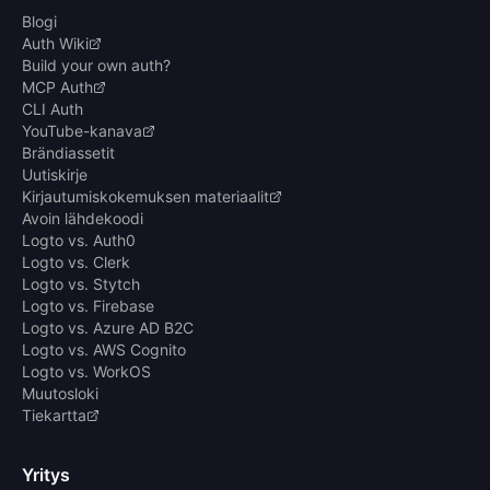
Blogi
Auth Wiki
Build your own auth?
MCP Auth
CLI Auth
YouTube-kanava
Brändiassetit
Uutiskirje
Kirjautumiskokemuksen materiaalit
Avoin lähdekoodi
Logto vs. Auth0
Logto vs. Clerk
Logto vs. Stytch
Logto vs. Firebase
Logto vs. Azure AD B2C
Logto vs. AWS Cognito
Logto vs. WorkOS
Muutosloki
Tiekartta
Yritys