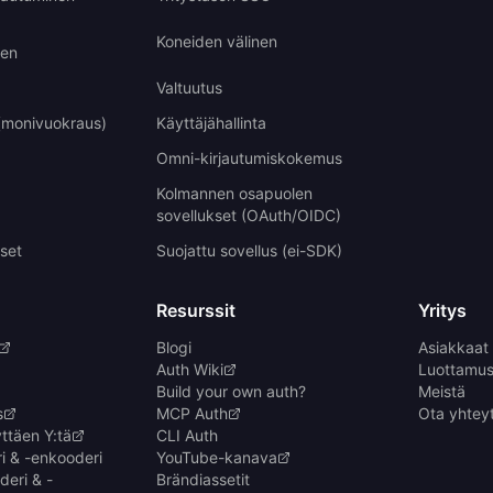
Koneiden välinen
nen
Valtuutus
 (monivuokraus)
Käyttäjähallinta
Omni-kirjautumiskokemus
Kolmannen osapuolen
sovellukset (OAuth/OIDC)
set
Suojattu sovellus (ei-SDK)
Resurssit
Yritys
Blogi
Asiakkaat
Auth Wiki
Luottamus 
Build your own auth?
Meistä
s
MCP Auth
Ota yhtey
ttäen Y:tä
CLI Auth
 & -enkooderi
YouTube-kanava
eri & -
Brändiassetit