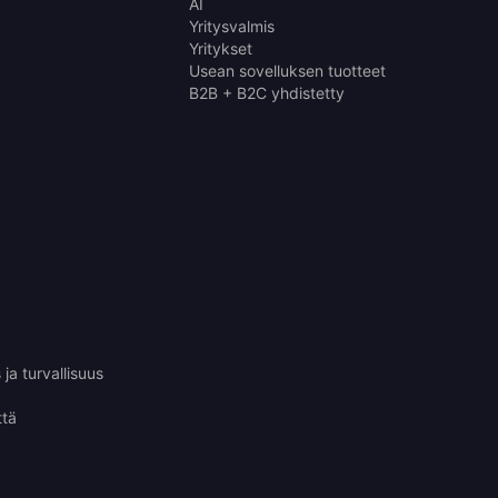
AI
Yritysvalmis
Yritykset
Usean sovelluksen tuotteet
B2B + B2C yhdistetty
ja turvallisuus
ttä