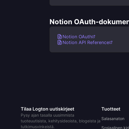
Notion OAuth-dokumenta
Notion OAuth
Notion API Reference
Tilaa Logton uutiskirjeet
Tuotteet
Pysy ajan tasalla uusimmista
Salasanaton
tuoteuutisista, kehitysideoista, blogeista ja
tutkimusvinkeistä.
Sosiaalinen ki