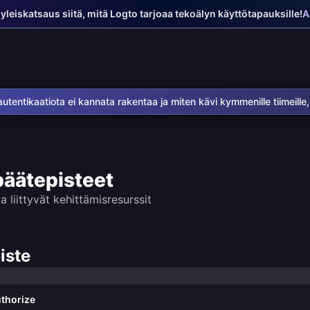
 yleiskatsaus siitä, mitä Logto tarjoaa tekoälyn käyttötapauksille!
A
utentikaatiota ei kannata rakentaa ja miten kävi kymmenille tiimeille, 
äätepisteet
 liittyvät kehittämisresurssit
iste
uthorize