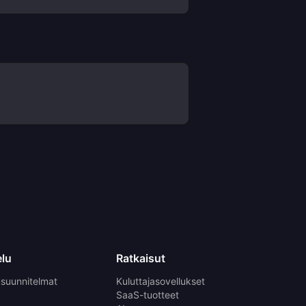
elu
Ratkaisut
usuunnitelmat
Kuluttajasovellukset
SaaS-tuotteet