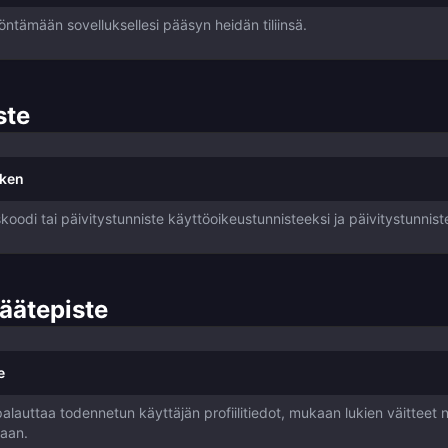
öntämään sovelluksellesi pääsyn heidän tiliinsä.
ste
oken
oodi tai päivitystunniste käyttöoikeustunnisteeksi ja päivitystunnist
äätepiste
e
lauttaa todennetun käyttäjän profiilitiedot, mukaan lukien väitteet 
kaan.