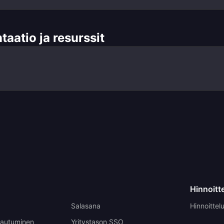
atio ja resurssit
Hinnoitt
Salasana
Hinnoittel
rjautuminen
Yritystason SSO