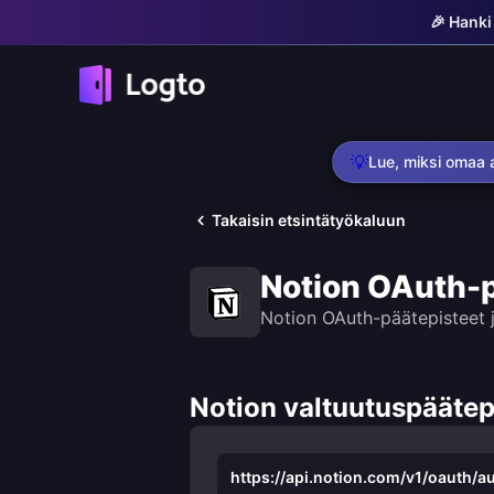
🎉 Hanki
💡
Lue, miksi omaa a
Takaisin etsintätyökaluun
Notion OAuth-p
Notion OAuth-päätepisteet ja
Notion valtuutuspäätep
https://api.notion.com/v1/oauth/a