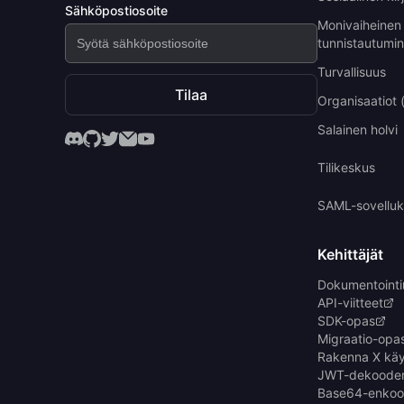
Sähköpostiosoite
Monivaiheinen
tunnistautumi
Turvallisuus
Tilaa
Organisaatiot
Salainen holvi
Tilikeskus
SAML-sovelluk
Kehittäjät
Dokumentointi
API-viitteet
SDK-opas
Migraatio-opa
Rakenna X käy
JWT-dekooderi
Base64-enkood