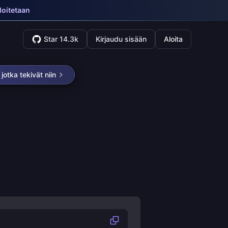
loitetaan
Star 14.3k
Kirjaudu sisään
Aloita
jotka tekivät niin