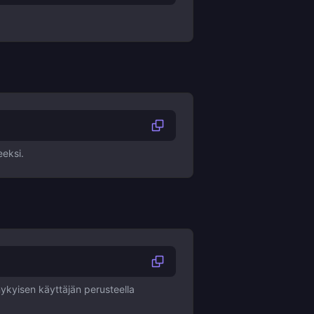
eeksi.
nykyisen käyttäjän perusteella