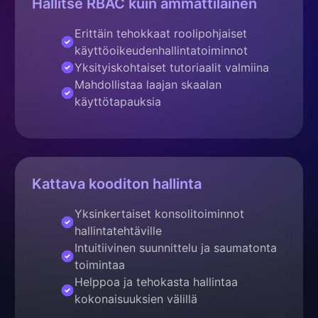
Hallitse RBAC kuin ammattilainen
Erittäin tehokkaat roolipohjaiset
käyttöoikeudenhallintatoiminnot
Yksityiskohtaiset tutoriaalit valmiina
Mahdollistaa laajan skaalan
käyttötapauksia
Kattava kooditon hallinta
Yksinkertaiset konsolitoiminnot
hallintatehtäville
Intuitiivinen suunnittelu ja saumatonta
toimintaa
Helppoa ja tehokasta hallintaa
kokonaisuuksien välillä