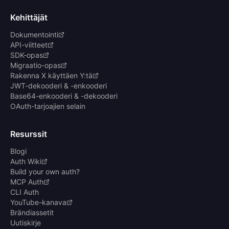
Kehittäjät
Dokumentointi
API-viitteet
SDK-opas
Migraatio-opas
Rakenna X käyttäen Y:tä
JWT-dekooderi & -enkooderi
Base64-enkooderi & -dekooderi
OAuth-tarjoajien selain
Resurssit
Blogi
Auth Wiki
Build your own auth?
MCP Auth
CLI Auth
YouTube-kanava
Brändiassetit
Uutiskirje