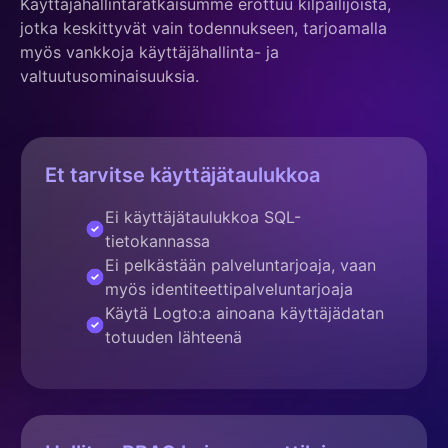
Käyttäjähallintaratkaisumme erottuu kilpailijoista,
jotka keskittyvät vain todennukseen, tarjoamalla
myös vankkoja käyttäjähallinta- ja
valtuutusominaisuuksia.
Et tarvitse käyttäjätaulukkoa
Ei käyttäjätaulukkoa SQL-
tietokannassa
Ei pelkästään palveluntarjoaja, vaan
myös identiteettipalveluntarjoaja
Käytä Logto:a ainoana käyttäjädatan
totuuden lähteenä