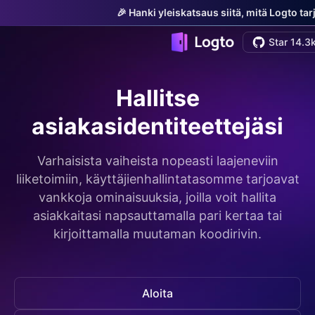
🎉 Hanki yleiskatsaus siitä, mitä Logto ta
Star 14.3
Hallitse
asiakasidentiteettejäsi
Varhaisista vaiheista nopeasti laajeneviin
liiketoimiin, käyttäjienhallintatasomme tarjoavat
vankkoja ominaisuuksia, joilla voit hallita
asiakkaitasi napsauttamalla pari kertaa tai
kirjoittamalla muutaman koodirivin.
Aloita