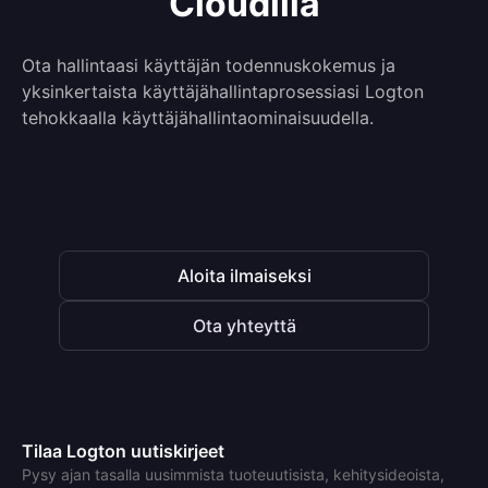
Cloudilla
Ota hallintaasi käyttäjän todennuskokemus ja
yksinkertaista käyttäjähallintaprosessiasi Logton
tehokkaalla käyttäjähallintaominaisuudella.
Aloita ilmaiseksi
Ota yhteyttä
Tilaa Logton uutiskirjeet
Pysy ajan tasalla uusimmista tuoteuutisista, kehitysideoista,