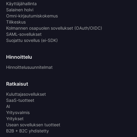
Käyttäjähallinta
Salainen holvi
Omni-kirjautumiskokemus
Tilikeskus
Kolmannen osapuolen sovellukset (OAuth/OIDC)
SAML-sovellukset
Suojattu sovellus (ei-SDK)
Hinnoittelu
Hinnoittelusuunnitelmat
Ratkaisut
Kuluttajasovellukset
SaaS-tuotteet
AI
Yritysvalmis
Yritykset
Usean sovelluksen tuotteet
B2B + B2C yhdistetty