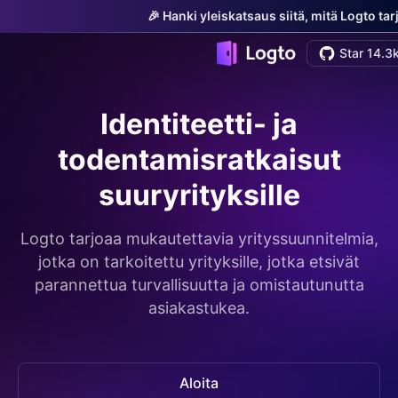
🎉 Hanki yleiskatsaus siitä, mitä Logto ta
Star 14.3
Identiteetti- ja
todentamisratkaisut
suuryrityksille
Logto tarjoaa mukautettavia yrityssuunnitelmia,
jotka on tarkoitettu yrityksille, jotka etsivät
parannettua turvallisuutta ja omistautunutta
asiakastukea.
Aloita