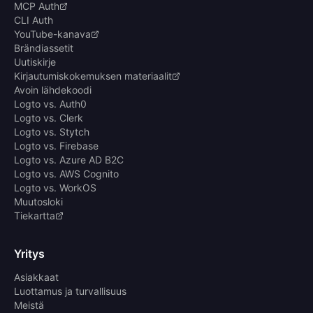
MCP Auth
CLI Auth
YouTube-kanava
Brändiassetit
Uutiskirje
Kirjautumiskokemuksen materiaalit
Avoin lähdekoodi
Logto vs. Auth0
Logto vs. Clerk
Logto vs. Stytch
Logto vs. Firebase
Logto vs. Azure AD B2C
Logto vs. AWS Cognito
Logto vs. WorkOS
Muutosloki
Tiekartta
Yritys
Asiakkaat
Luottamus ja turvallisuus
Meistä