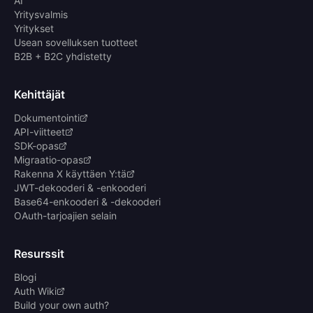
AI
Yritysvalmis
Yritykset
Usean sovelluksen tuotteet
B2B + B2C yhdistetty
Kehittäjät
Dokumentointi
API-viitteet
SDK-opas
Migraatio-opas
Rakenna X käyttäen Y:tä
JWT-dekooderi & -enkooderi
Base64-enkooderi & -dekooderi
OAuth-tarjoajien selain
Resurssit
Blogi
Auth Wiki
Build your own auth?