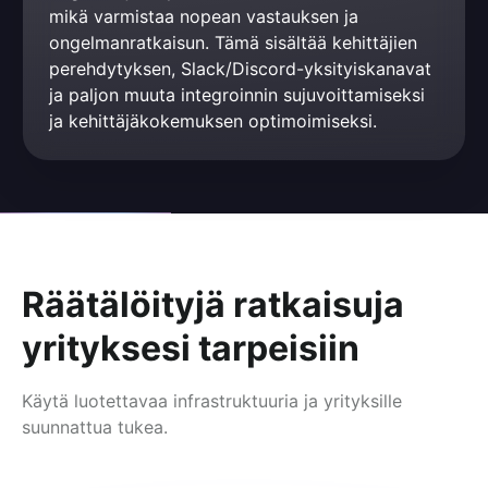
mikä varmistaa nopean vastauksen ja 
ongelmanratkaisun. Tämä sisältää kehittäjien 
perehdytyksen, Slack/Discord-yksityiskanavat 
ja paljon muuta integroinnin sujuvoittamiseksi 
ja kehittäjäkokemuksen optimoimiseksi.
Räätälöityjä ratkaisuja
yrityksesi tarpeisiin
Käytä luotettavaa infrastruktuuria ja yrityksille
suunnattua tukea.