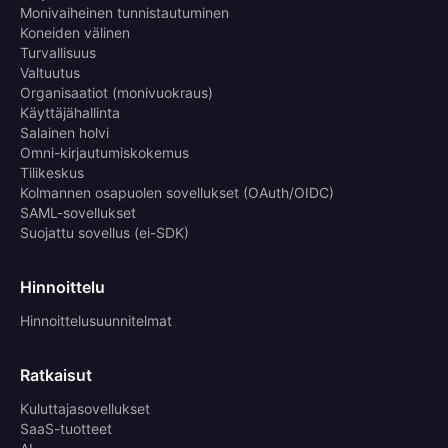
Monivaiheinen tunnistautuminen
Koneiden välinen
Turvallisuus
Valtuutus
Organisaatiot (monivuokraus)
Käyttäjähallinta
Salainen holvi
Omni-kirjautumiskokemus
Tilikeskus
Kolmannen osapuolen sovellukset (OAuth/OIDC)
SAML-sovellukset
Suojattu sovellus (ei-SDK)
Hinnoittelu
Hinnoittelusuunnitelmat
Ratkaisut
Kuluttajasovellukset
SaaS-tuotteet