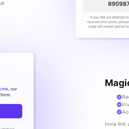
l 
Magic
Re
In
Ac
Invia link