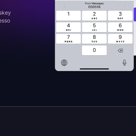
sskey
esso