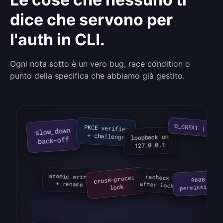
dice che servono per
l'auth in CLI.
Ogni nota sotto è un vero bug, race condition o
punto della specifica che abbiamo già gestito.
O_CREAT | O_EX
PKCE verifier

slow_down

+ challenge
loopback on

back-off
127.0.0.1
cross-process

atomic write

recheck

0600

after lock
+ rename
lock
permissions