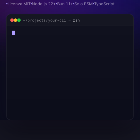
Licenza MIT
Node.js 22+
Bun 1.1+
Solo ESM
TypeScript
~/projects/your-cli —
zsh