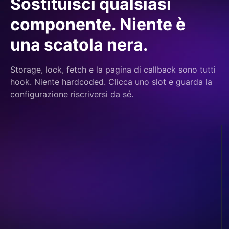
Sostituisci qualsiasi
componente. Niente è
una scatola nera.
Storage, lock, fetch e la pagina di callback sono tutti
hook. Niente hardcoded. Clicca uno slot e guarda la
configurazione riscriversi da sé.
Keychain del sistema
archiviazione
operativo
lock
Nessuno
fetch
Default
callback path
Default /callback