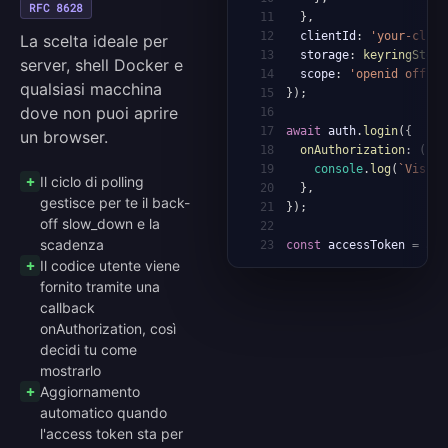
RFC 8628
11
}
,
12
  clientId
:
'your-cli-c
La scelta ideale per
13
  storage
:
keyringStora
server, shell Docker e
14
  scope
:
'openid offlin
qualsiasi macchina
15
}
)
;
dove non puoi aprire
16
17
await
 auth
.
login
(
{
un browser.
18
onAuthorization
:
(
{
 u
19
console
.
log
(
`
Visit 
Il ciclo di polling
20
}
,
gestisce per te il back-
21
}
)
;
off slow_down e la
22
scadenza
23
const
 accessToken 
=
awa
Il codice utente viene
fornito tramite una
callback
onAuthorization, così
decidi tu come
mostrarlo
Aggiornamento
automatico quando
l'access token sta per