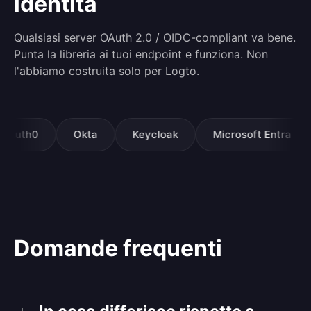
identità
Qualsiasi server OAuth 2.0 / OIDC-compliant va bene.
Punta la libreria ai tuoi endpoint e funziona. Non
l'abbiamo costruita solo per Logto.
th0
Okta
Keycloak
Microsoft Entra
G
Domande frequenti