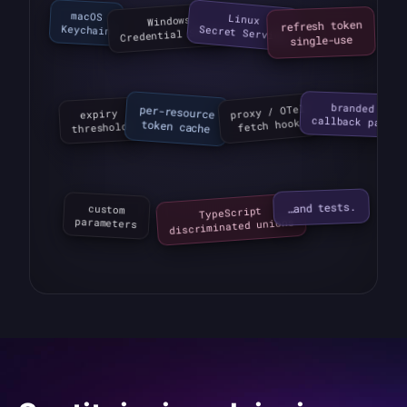
macOS

Windows

Linux

refresh token

Keychain
Secret Service
Credential Store
single-use
branded

proxy / OTel

expiry

per-resource

callback page
fetch hook
token cache
threshold
…and tests.
TypeScript

custom

discriminated unions
parameters