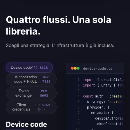
Quattro flussi. Una sola
libreria.
Scegli una strategia. L'infrastruttura è già inclusa.
Device code
RFC 8628
device-code.ts
Authorization
RFC
1
import
{
 createCliAuth
,
code + PKCE
7636
2
import
{
 Entry 
}
from
'
Token
RFC
3
exchange
8693
4
const
 auth 
=
createCliA
5
  strategy
:
'device-cod
Client
RFC 6749
6
  provider
:
{
credentials
§4.4
7
    metadata
:
{
8
      deviceAuthorizati
Device code
9
      tokenEndpoint
:
'h
10
}
,