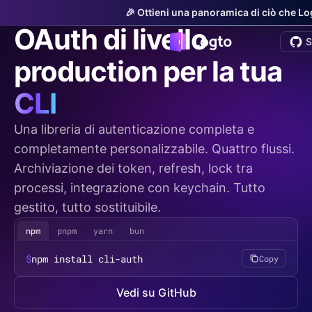
cli-auth
v0.1.0-beta
🎉 Ottieni una panoramica di ciò che Logt
OAuth di livello
S
production per la tua
CLI
Una libreria di autenticazione completa e
completamente personalizzabile. Quattro flussi.
Archiviazione dei token, refresh, lock tra
processi, integrazione con keychain. Tutto
gestito, tutto sostituibile.
npm
pnpm
yarn
bun
$
npm install cli-auth
Copy
Vedi su GitHub