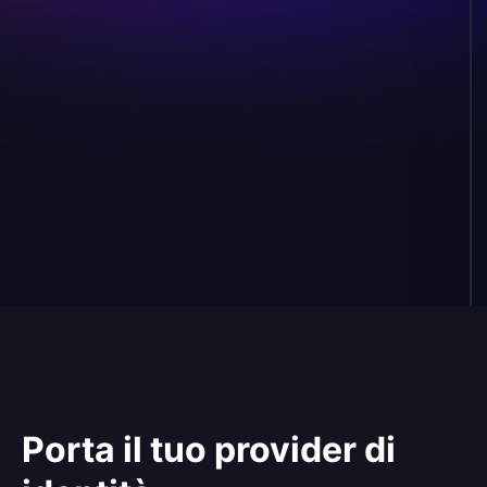
pagina di callback
Pagina integrata
Sostituisci
archiviazione
Keychain del sistema operativo
File (0600)
In memoria
Personalizzata
Keychain macOS, Windows Credential Store o Linux
Secret Service, secondo cosa offre il sistema. Tramite
@napi-rs/keyring.
Porta il tuo provider di