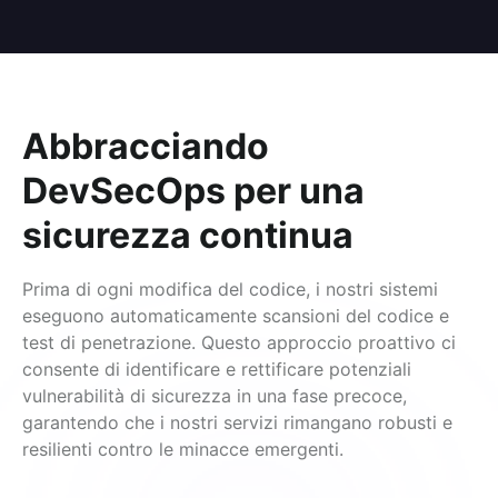
Abbracciando
DevSecOps per una
sicurezza continua
Prima di ogni modifica del codice, i nostri sistemi
eseguono automaticamente scansioni del codice e
test di penetrazione. Questo approccio proattivo ci
consente di identificare e rettificare potenziali
vulnerabilità di sicurezza in una fase precoce,
garantendo che i nostri servizi rimangano robusti e
resilienti contro le minacce emergenti.