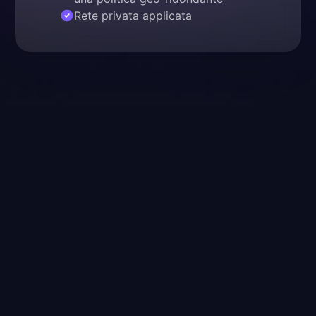
Rete privata applicata
SOC 2 Type II
Logto ha ottenuto la
certificazione SOC 2 Type II,
convalidando i nostri controlli
di Sicurezza, Disponibilità e
Riservatezza. Questo
traguardo sottolinea il nostro
impegno nel mantenere i più
elevati standard di sicurezza
e conformità.