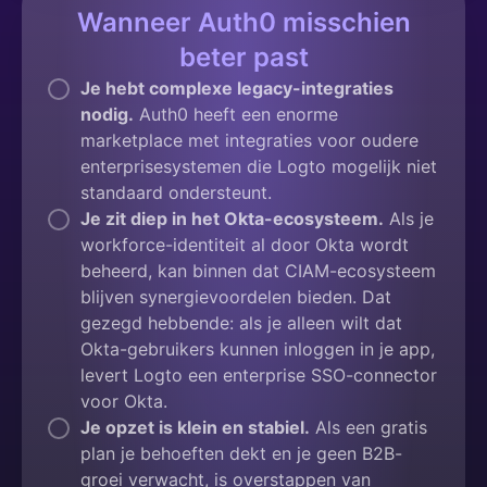
Wanneer Auth0 misschien
beter past
Je hebt complexe legacy-integraties
nodig.
Auth0 heeft een enorme
marketplace met integraties voor oudere
enterprisesystemen die Logto mogelijk niet
standaard ondersteunt.
Je zit diep in het Okta-ecosysteem.
Als je
workforce-identiteit al door Okta wordt
beheerd, kan binnen dat CIAM-ecosysteem
blijven synergievoordelen bieden. Dat
gezegd hebbende: als je alleen wilt dat
Okta-gebruikers kunnen inloggen in je app,
levert Logto een enterprise SSO-connector
voor Okta.
Je opzet is klein en stabiel.
Als een gratis
plan je behoeften dekt en je geen B2B-
groei verwacht, is overstappen van