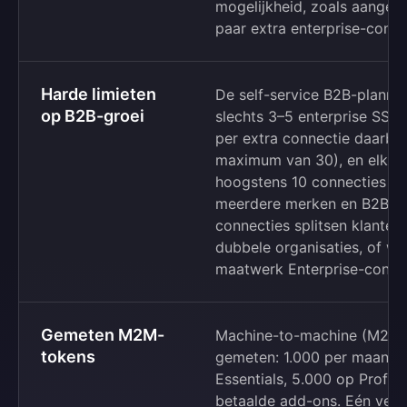
mogelijkheid, zoals aangep
paar extra enterprise-conne
Harde limieten
De self-service B2B-planne
op B2B-groei
slechts 3–5 enterprise SS
per extra connectie daarbo
maximum van 30), en elke A
hoogstens 10 connecties in
meerdere merken en B2B2C-
connecties splitsen klanten 
dubbele organisaties, of wo
maatwerk Enterprise-contr
Gemeten M2M-
Machine-to-machine (M2M) t
tokens
gemeten: 1.000 per maand 
Essentials, 5.000 op Profess
betaalde add-ons. Eén verk