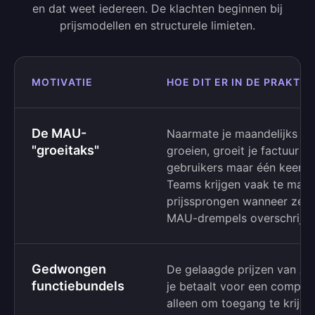
en dat weet iedereen. De klachten beginnen bij
prijsmodellen en structurele limieten.
MOTIVATIE
HOE DIT ER IN DE PRAKTIJ
De MAU-
Naarmate je maandelijks ac
"groeitaks"
groeien, groeit je factuur m
gebruikers maar één keer p
Teams krijgen vaak te make
prijssprongen wanneer ze he
MAU-drempels overschrijde
Gedwongen
De gelaagde prijzen van Au
functiebundels
je betaalt voor een complee
alleen om toegang te krijge