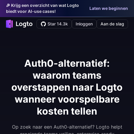
🎉 Krijg een overzicht van wat Logto
Laten we beginnen
biedt voor AI-use cases!
Star 14.3k
Inloggen
Aan de slag
Auth0-alternatief:
waarom teams
overstappen naar Logto
wanneer voorspelbare
kosten tellen
Op zoek naar een Auth0-alternatief? Logto helpt