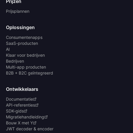
Prijzen
Prijsplannen
Oplossingen
Consumentenapps
SaaS-producten
AI
Klaar voor bedrijven
Bedrijven
Multi-app producten
B2B + B2C geïntegreerd
Ontwikkelaars
Documentatie
API-referenties
SDK-gids
Migratiehandleiding
Bouw X met Y
JWT decoder & encoder