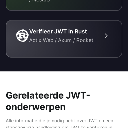
Verifieer JWT in Rust
Actix Web / Axum / Rocket
Gerelateerde JWT-
onderwerpen
Alle informatie die je nodig hebt over JWT en een
stapsgewijze handleiding om JWT te verifiëren in