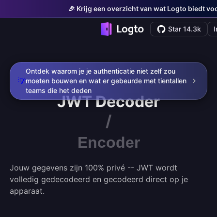
🎉 Krijg een overzicht van wat Logto biedt vo
Star 14.3k
Ontdek waarom je je authenticatie niet zelf zou
💡
moeten bouwen en wat er gebeurde met tientallen
teams die het deden
JWT
Decoder
/
Encoder
Jouw gegevens zijn 100% privé -- JWT wordt
volledig gedecodeerd en gecodeerd direct op je
apparaat.