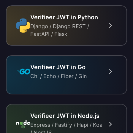
Verifieer JWT in Python
Django / Django REST /
FastAPI / Flask
Verifieer JWT in Go
Chi / Echo / Fiber / Gin
Verifieer JWT in Node.js
Express / Fastify / Hapi / Koa
/ NestJS