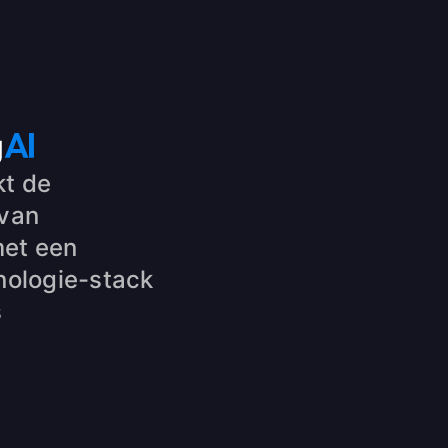
kt de
 van
met een
hnologie-stack
s