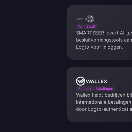
SMARTSEER
AI
SaaS
SMARTSEER levert AI-g
besluitvormingstools aan
Logto voor inloggen.
Wallex
Fintech
Betalingen
Wallex helpt bedrijven bi
internationale betalinge
door Logto-authenticatie