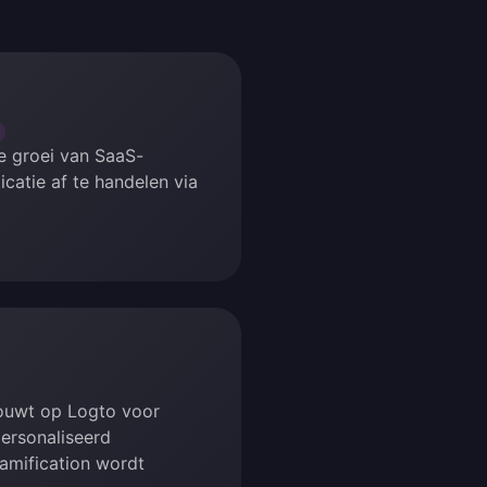
e groei van SaaS-
catie af te handelen via
ouwt op Logto voor
ersonaliseerd
amification wordt