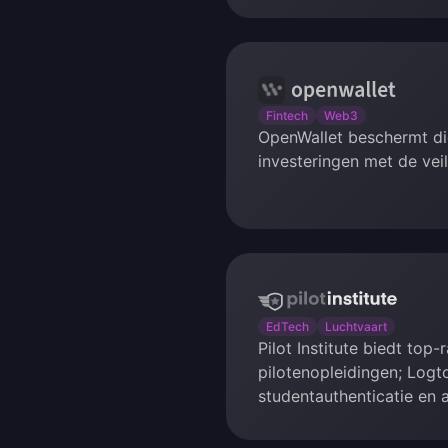
OpenWallet
Fintech
Web3
OpenWallet beschermt di
investeringen met de veil
Pilot
Institute
EdTech
Luchtvaart
Pilot Institute biedt top-
pilotenopleidingen; Logto
studentauthenticatie en a