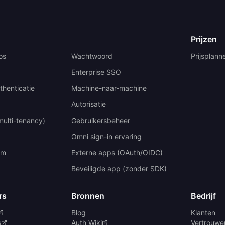
Prijzen
os
Wachtwoord
Prijsplann
Enterprise SSO
thenticatie
Machine-naar-machine
Autorisatie
multi-tenancy)
Gebruikersbeheer
Omni sign-in ervaring
um
Externe apps (OAuth/OIDC)
Beveiligde app (zonder SDK)
rs
Bronnen
Bedrijf
Blog
Klanten
s
Auth Wiki
Vertrouwen