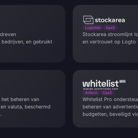
Stockarea
Logistiek
SaaS
edreven
Stockarea stroomlijnt lo
 bedrijven, en gebruikt
en vertrouwt op Logto 
Whitelist
Pro
Adtech
SaaS
j het beheren van
Whitelist Pro ondersteu
n en valuta, beschermd
beheren van advertenti
.
budgetten, beveiligd vi