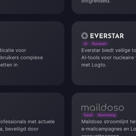
ontgrendeld.
Everstar
AI
Nucleair
icatie voor
Everstar biedt veilige
ebruikers complexe
AI-tools voor nucleaire
tten in
met Logto.
maildoso
SaaS
Marketing
ofessionals met actuele
Maildoso stroomlijnt h
, beveiligd door
e-mailcampagnes en Log