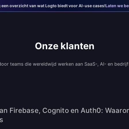
jg een overzicht van wat Logto biedt voor AI-use cases!
Laten we b
Onze klanten
oor teams die wereldwijd werken aan SaaS-, AI- en bedrijfs
an Firebase, Cognito en Auth0: Waar
s