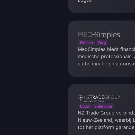
Logto.
MedSimples
Fintech
Zorg
MedSimples biedt financ
medische professionals,
authenticatie en autorisa
NZ
Trade
Bouw
Enterprise
NZ Trade Group verbindt 
Group
Nieuw-Zeeland, waarbij 
tot het platform garande