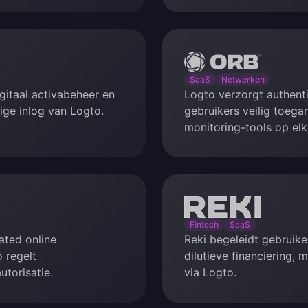
Orb
SaaS
Netwerken
gitaal activabeheer en
Logto verzorgt authenti
ige inlog van Logto.
gebruikers veilig toegan
monitoring-tools op elk
Reki
Fintech
SaaS
rated online
Reki begeleidt gebruike
 regelt
dilutieve financiering,
utorisatie.
via Logto.