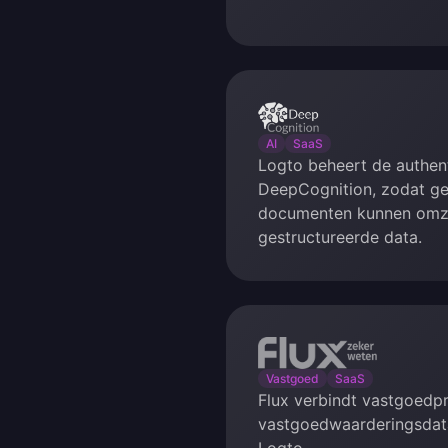
DeepCognition
AI
SaaS
Logto beheert de authent
DeepCognition, zodat g
documenten kunnen omze
gestructureerde data.
Flux
Vastgoed
SaaS
Flux verbindt vastgoedpr
vastgoedwaarderingsdata