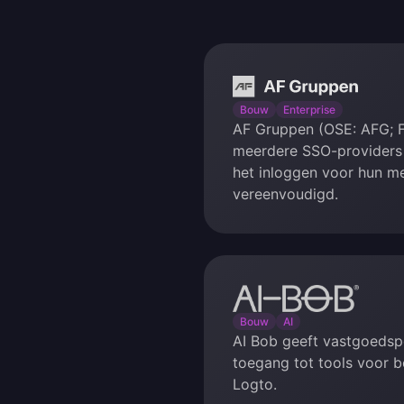
AF
Gruppen
Bouw
Enterprise
AF Gruppen (OSE: AFG; F
meerdere SSO-providers
het inloggen voor hun 
vereenvoudigd.
AI
Bob
Bouw
AI
AI Bob geeft vastgoedspec
toegang tot tools voor 
Logto.