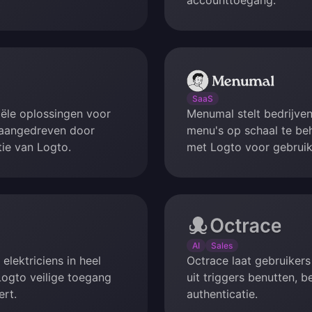
accounttoegang.
Menumal
SaaS
iële oplossingen voor
Menumal stelt bedrijven
 aangedreven door
menu's op schaal te be
tie van Logto.
met Logto voor gebruik
Octrace
AI
Sales
elektriciens in heel
Octrace laat gebruikers
Logto veilige toegang
uit triggers benutten, 
ert.
authenticatie.