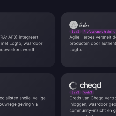
Agile
Heroes
SaaS
Professionele training
RA: AF8) integreert
Agile Heroes versnelt d
 met Logto, waardoor
producten door authenti
medewerkers wordt
Logto.
Cheqd
SaaS
Web3
ialisten snelle, veilige
Creds van Cheqd vertr
bouwregelgeving via
inloggen, waardoor gep
community-inzicht en g