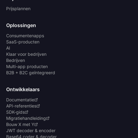
Prijsplannen
Oplossingen
Consumentenapps
SaaS-producten
AI
Klaar voor bedrijven
Bedrijven
Multi-app producten
B2B + B2C geïntegreerd
Ontwikkelaars
Documentatie
API-referenties
SDK-gids
Migratiehandleiding
Bouw X met Y
JWT decoder & encoder
Base64 coder & decoder