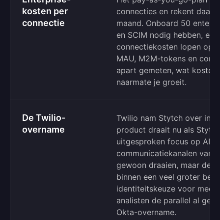
kosten per
connecties en rekent daarn
connectie
maand. Onboard 50 enterpri
en SCIM nodig hebben, en a
connectiekosten lopen op t
MAU, M2M-tokens en conne
apart gemeten, wat kosten
naarmate je groeit.
De Twilio-
Twilio nam Stytch over in 
overname
product draait nu als Stytc
uitgesproken focus op AI-ag
communicatiekanalen van Twi
gewoon draaien, maar de 
binnen een veel groter bedr
identiteitskeuze voor meer
analisten de parallel al ge
Okta-overname.