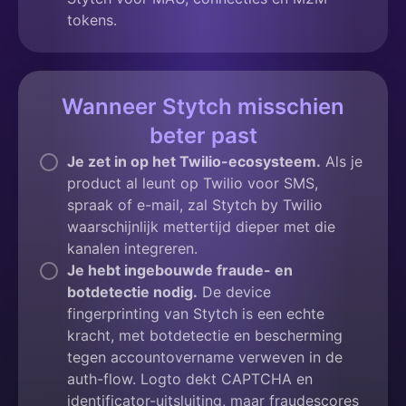
tokens.
Wanneer Stytch misschien
beter past
Je zet in op het Twilio-ecosysteem.
Als je
product al leunt op Twilio voor SMS,
spraak of e-mail, zal Stytch by Twilio
waarschijnlijk mettertijd dieper met die
kanalen integreren.
Je hebt ingebouwde fraude- en
botdetectie nodig.
De device
fingerprinting van Stytch is een echte
kracht, met botdetectie en bescherming
tegen accountovername verweven in de
auth-flow. Logto dekt CAPTCHA en
identificator-uitsluiting, maar fraudescores