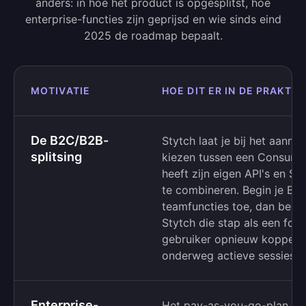
anders: in hoe het product is opgesplitst, hoe
enterprise-functies zijn geprijsd en wie sinds eind
2025 de roadmap bepaalt.
MOTIVATIE
HOE DIT ER IN DE PRAKTIJ
De B2C/B2B-
Stytch laat je bij het aanm
splitsing
kiezen tussen een Consume
heeft zijn eigen API's en SD
te combineren. Begin je B2C
teamfuncties toe, dan besch
Stytch die stap als een form
gebruiker opnieuw koppele
onderweg actieve sessies o
Enterprise-
Het pay-as-you-go-plan be