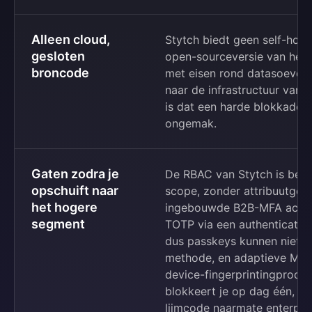
Alleen cloud,
Stytch biedt geen self-hoste
gesloten
open-sourceversie van het 
broncode
met eisen rond datasoeverei
naar de infrastructuur van 
is dat een harde blokkade i
ongemak.
Gaten zodra je
De RBAC van Stytch is beper
opschuift naar
scope, zonder attribuutgeb
het hogere
ingebouwde B2B-MFA accep
segment
TOTP via een authenticator
dus passkeys kunnen niet d
methode, en adaptieve MFA 
device-fingerprintingproduc
blokkeert je op dag één, 
lijmcode naarmate enterpris