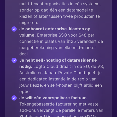
multi-tenant organisaties in één systeem,
zonder op dag één een datamodel te
kiezen of later tussen twee producten te
migreren.
Je onboardt enterprise-klanten op
volume.
Enterprise SSO voor $48 per
connectie in plaats van $125 verandert de
margeberekening van elke mid-market
deal.
Je hebt self-hosting of dataresidentie
nodig.
Logto Cloud draait in de EU, de VS,
Australië en Japan. Private Cloud geeft je
een dedicated instantie in de regio van
jouw keuze, en self-hosten blijft altijd een
optie.
Je wilt één voorspelbare factuur.
Tokengebaseerde facturering met vaste
add-ons vervangt de parallelle meters van
Stytch voor MAU, connecties en M2M-