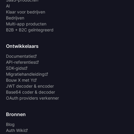
AI
Klaar voor bedrijven
Bedrijven
Multi-app producten
B2B + B2C geïntegreerd
Ontwikkelaars
Documentatie
API-referenties
SDK-gids
Migratiehandleiding
Bouw X met Y
JWT decoder & encoder
Base64 coder & decoder
OAuth providers verkenner
Bronnen
Blog
Auth Wiki