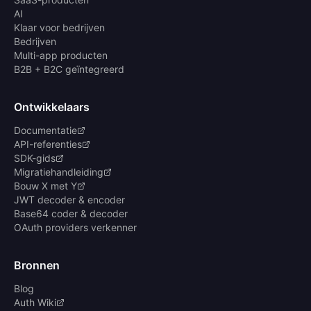
AI
Klaar voor bedrijven
Bedrijven
Multi-app producten
B2B + B2C geïntegreerd
Ontwikkelaars
Documentatie
API-referenties
SDK-gids
Migratiehandleiding
Bouw X met Y
JWT decoder & encoder
Base64 coder & decoder
OAuth providers verkenner
Bronnen
Blog
Auth Wiki