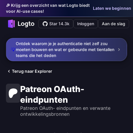
🎉 Krijg een overzicht van wat Logto biedt
Laten we beginnen
voor AI-use cases!
Star 14.3k
Inloggen
Aan de slag
Ontdek waarom je je authenticatie niet zelf zou
💡
moeten bouwen en wat er gebeurde met tientallen
teams die het deden
Terug naar Explorer
Patreon OAuth-
eindpunten
Patreon OAuth- eindpunten en verwante
ontwikkelingsbronnen