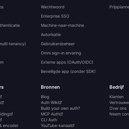
os
Wachtwoord
Prijsplann
Enterprise SSO
thenticatie
Machine-naar-machine
Autorisatie
multi-tenancy)
Gebruikersbeheer
Omni sign-in ervaring
um
Externe apps (OAuth/OIDC)
Beveiligde app (zonder SDK)
rs
Bronnen
Bedrijf
Blog
Klanten
s
Auth Wiki
Vertrouwen
Build your own auth?
Over ons
iding
MCP Auth
Neem cont
CLI Auth
& encoder
YouTube-kanaal