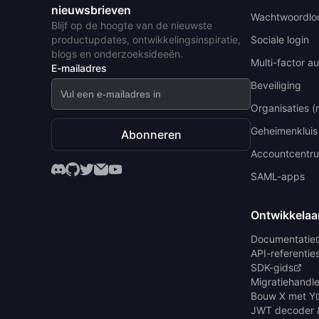
nieuwsbrieven
Wachtwoordlo
Blijf op de hoogte van de nieuwste
productupdates, ontwikkelingsinspiratie,
Sociale login
blogs en onderzoeksideeën.
Multi-factor au
E-mailadres
Beveiliging
Organisaties (
Geheimenkluis
Abonneren
Accountcentr
SAML-apps
Ontwikkelaa
Documentatie
API-referentie
SDK-gids
Migratiehandle
Bouw X met Y
JWT decoder 