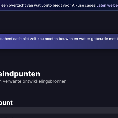
jg een overzicht van wat Logto biedt voor AI-use cases!
Laten we b
uthenticatie niet zelf zou moeten bouwen en wat er gebeurde met t
eindpunten
n verwante ontwikkelingsbronnen
punt