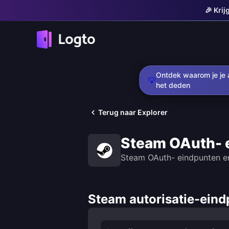
🎉 Kri
Ontdek waarom je je a
💡
het deden
Terug naar Explorer
Steam OAuth- 
Steam OAuth- eindpunten e
Steam autorisatie-eind