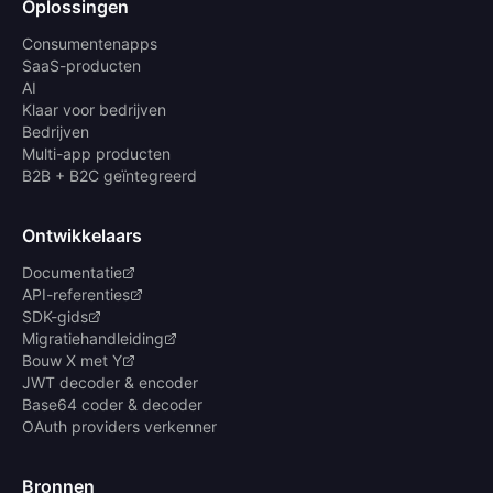
Oplossingen
Consumentenapps
SaaS-producten
AI
Klaar voor bedrijven
Bedrijven
Multi-app producten
B2B + B2C geïntegreerd
Ontwikkelaars
Documentatie
API-referenties
SDK-gids
Migratiehandleiding
Bouw X met Y
JWT decoder & encoder
Base64 coder & decoder
OAuth providers verkenner
Bronnen