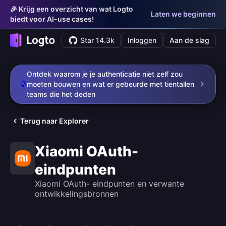
🎉 Krijg een overzicht van wat Logto
Laten we beginnen
biedt voor AI-use cases!
Star 14.3k
Inloggen
Aan de slag
Ontdek waarom je je authenticatie niet zelf zou
💡
moeten bouwen en wat er gebeurde met tientallen
teams die het deden
Terug naar Explorer
Xiaomi OAuth-
eindpunten
Xiaomi OAuth- eindpunten en verwante
ontwikkelingsbronnen