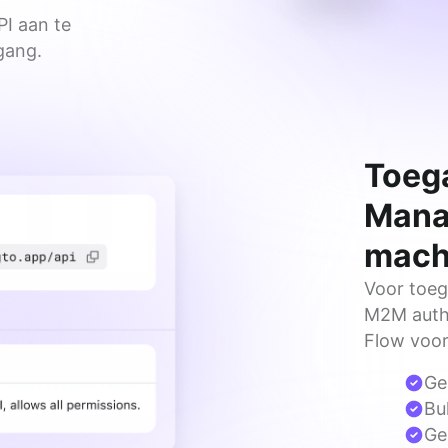
PI aan te
gang.
Toega
Mana
mach
Voor toeg
M2M authe
Flow voor
Ge
Bu
Ge