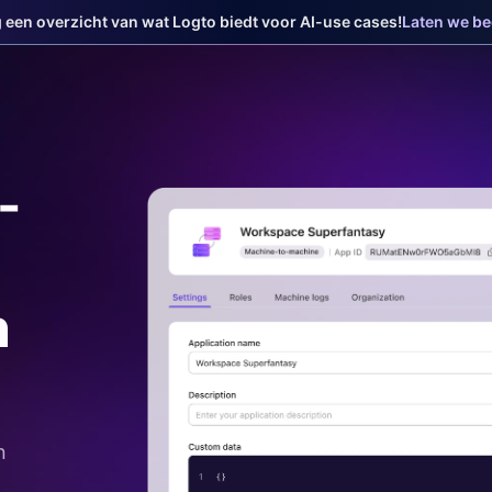
jg een overzicht van wat Logto biedt voor AI-use cases!
Laten we b
-
n
n