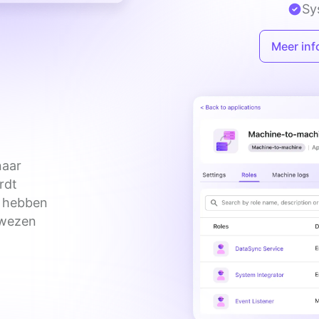
Sy
Meer inf
aar 
dt 
 hebben 
ewezen 