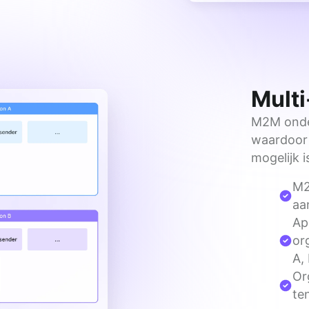
Multi
M2M onder
waardoor 
mogelijk 
M2
aa
Ap
or
A,
Or
te