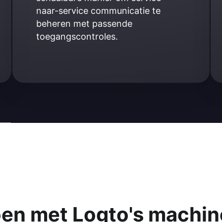
naar-service communicatie te 
beheren met passende 
toegangscontroles.
oen met Logto's machi