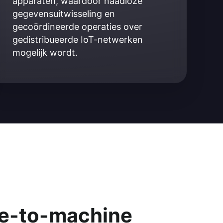
apparaten, waardoor naadloze 
gegevensuitwisseling en 
gecoördineerde operaties over 
gedistribueerde IoT-netwerken 
mogelijk wordt.
ne-to-machine