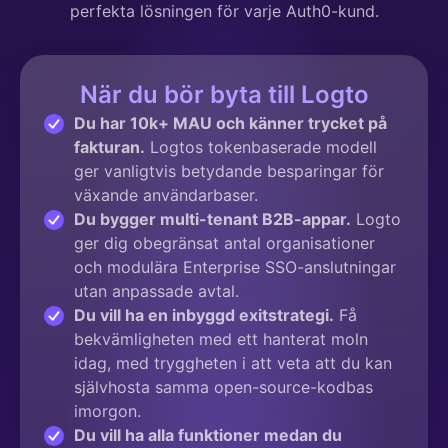
perfekta lösningen för varje Auth0-kund.
När du bör byta till Logto
Du har 10k+ MAU och känner trycket på
fakturan.
Logtos tokenbaserade modell
ger vanligtvis betydande besparingar för
växande användarbaser.
Du bygger multi-tenant B2B-appar.
Logto
ger dig obegränsat antal organisationer
och modulära Enterprise SSO-anslutningar
utan anpassade avtal.
Du vill ha en inbyggd exitstrategi.
Få
bekvämligheten med ett hanterat moln
idag, med tryggheten i att veta att du kan
självhosta samma open-source-kodbas
imorgon.
Du vill ha alla funktioner medan du