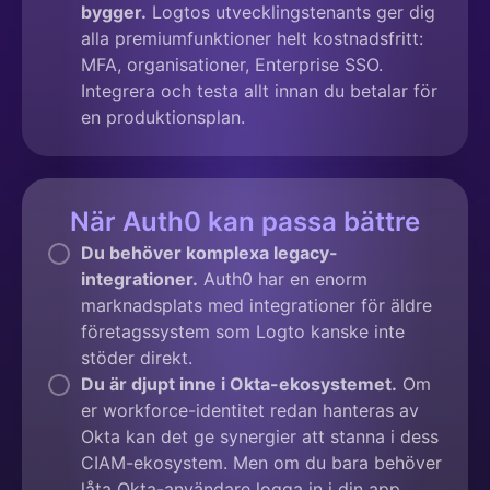
bygger.
Logtos utvecklingstenants ger dig
alla premiumfunktioner helt kostnadsfritt:
MFA, organisationer, Enterprise SSO.
Integrera och testa allt innan du betalar för
en produktionsplan.
När Auth0 kan passa bättre
Du behöver komplexa legacy-
integrationer.
Auth0 har en enorm
marknadsplats med integrationer för äldre
företagssystem som Logto kanske inte
stöder direkt.
Du är djupt inne i Okta-ekosystemet.
Om
er workforce-identitet redan hanteras av
Okta kan det ge synergier att stanna i dess
CIAM-ekosystem. Men om du bara behöver
låta Okta-användare logga in i din app