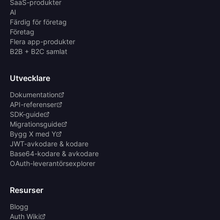
SaaS-produkter
AI
Färdig för företag
Företag
Flera app-produkter
B2B + B2C samlat
Utvecklare
Dokumentation
API-referenser
SDK-guide
Migrationsguide
Bygg X med Y
JWT-avkodare & kodare
Base64-kodare & avkodare
OAuth-leverantörsexplorer
Resurser
Blogg
Auth Wiki