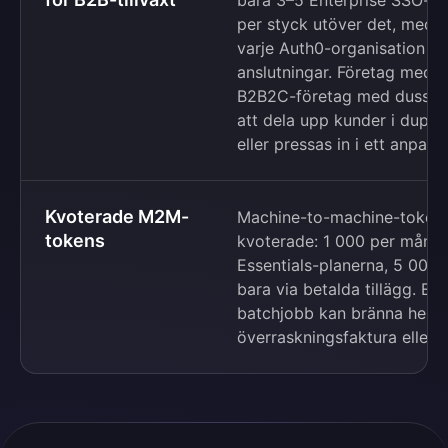
bara 3–5 Enterprise SSO-a
per styck utöver det, med e
varje Auth0-organisation ka
anslutningar. Företag med 
B2B2C-företag med dussinta
att dela upp kunder i duplic
eller pressas in i ett anpass
Kvoterade M2M-
Machine-to-machine-tokens
tokens
kvoterade: 1 000 per månad
Essentials-planerna, 5 000 
bara via betalda tillägg. Et
batchjobb kan bränna hela k
överraskningsfaktura eller e