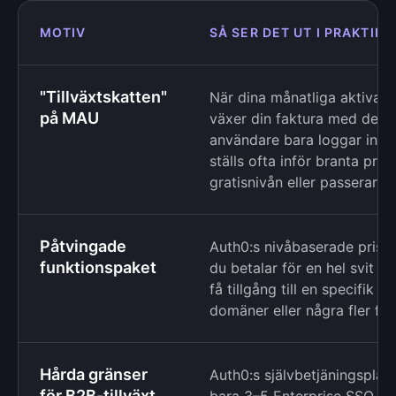
MOTIV
SÅ SER DET UT I PRAKTIKE
"Tillväxtskatten"
När dina månatliga aktiva 
på MAU
växer din faktura med dem,
användare bara loggar in e
ställs ofta inför branta pri
gratisnivån eller passerar M
Påtvingade
Auth0:s nivåbaserade prissä
funktionspaket
du betalar för en hel svit av
få tillgång till en specifik
domäner eller några fler för
Hårda gränser
Auth0:s självbetjäningsplan
för B2B-tillväxt