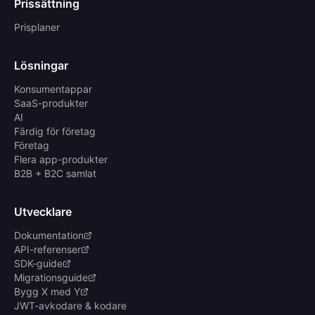
Prissättning
Prisplaner
Lösningar
Konsumentappar
SaaS-produkter
AI
Färdig för företag
Företag
Flera app-produkter
B2B + B2C samlat
Utvecklare
Dokumentation
API-referenser
SDK-guide
Migrationsguide
Bygg X med Y
JWT-avkodare & kodare