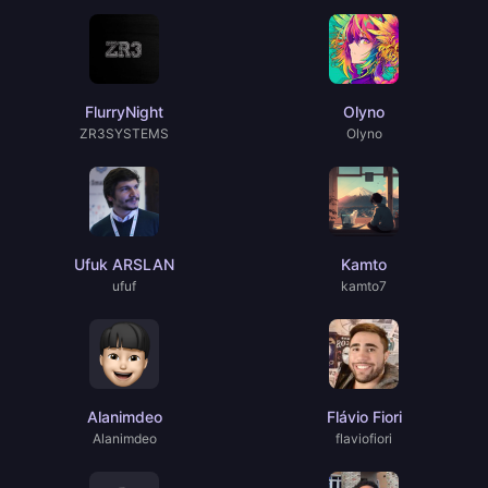
FlurryNight
Olyno
ZR3SYSTEMS
Olyno
Ufuk ARSLAN
Kamto
ufuf
kamto7
Alanimdeo
Flávio Fiori
Alanimdeo
flaviofiori