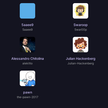
5aaee9
Swaroop
5aaee9
5war00p
Alessandro Chitolina
Julian Hackenberg
alekitto
Julian-Hackenberg
pawn
the-pawn-2017