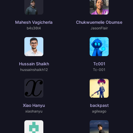
Mahesh Vagicherla
Chukwuemelie Obumse
b4s36t4
JasonFlair
Hussain Shaikh
Tc001
hussainshaikh12
Tc-001
Xiao Hanyu
backpast
xiaohanyu
agileago