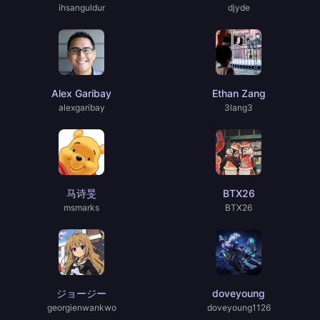
ihsanguldur
djyde
Alex Garibay
Ethan Zang
alexgaribay
3lang3
马诗旻
BTX26
msmarks
BTX26
ジョージー
doveyoung
georgienwankwo
doveyoung1126