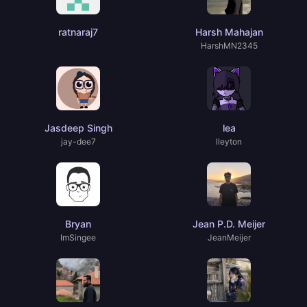
ratnaraj7
Harsh Mahajan
HarshMN2345
Jasdeep Singh
lea
jay-dee7
lleyton
Bryan
Jean P.D. Meijer
ImSingee
JeanMeijer