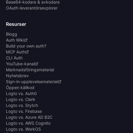
Base64-kodare & avkodare
OAuth-leverantörsexplorer
Resurser
Blogg
Auth Wiki
Build your own auth?
MCP Auth
CLI Auth
YouTube-kanal
Marknadsföringsmaterial
Nyhetsbrev
Sign-in-upplevelsematerial
Öppen källkod
Logto vs. Auth0
Logto vs. Clerk
Logto vs. Stytch
Logto vs. Firebase
Logto vs. Azure AD B2C
Logto vs. AWS Cognito
Logto vs. WorkOS