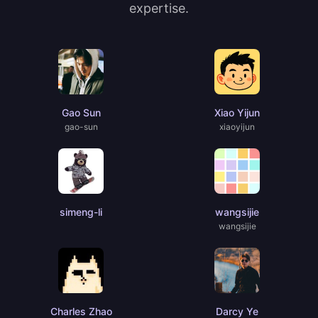
expertise.
Gao Sun
Xiao Yijun
gao-sun
xiaoyijun
simeng-li
wangsijie
wangsijie
Charles Zhao
Darcy Ye