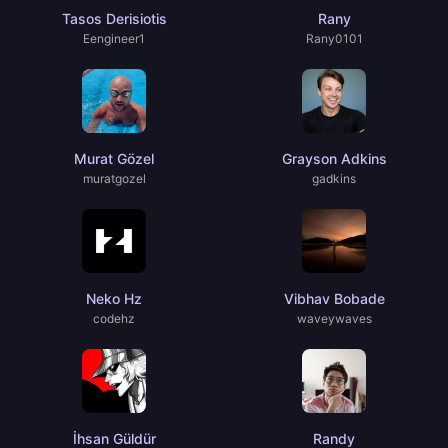
Tasos Derisiotis
Rany
Eengineer1
Rany0101
Murat Gözel
Grayson Adkins
muratgozel
gadkins
Neko Hz
Vibhav Bobade
codehz
waveywaves
İhsan Güldür
Randy