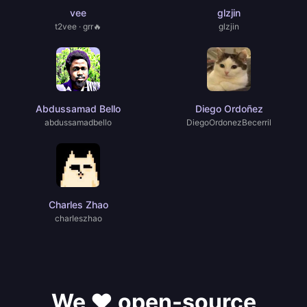
vee
glzjin
t2vee · grr🔥
glzjin
Abdussamad Bello
Diego Ordoñez
abdussamadbello
DiegoOrdonezBecerril
Charles Zhao
charIeszhao
We ❤️ open-source