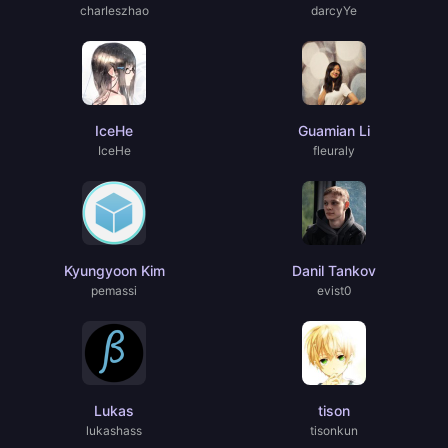
charIeszhao
darcyYe
IceHe
Guamian Li
IceHe
fleuraly
Kyungyoon Kim
Danil Tankov
pemassi
evist0
Lukas
tison
lukashass
tisonkun