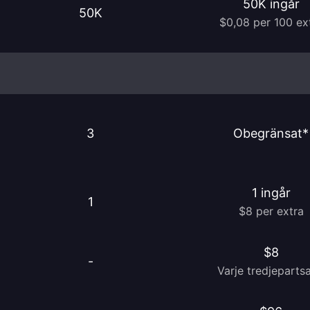
50K ingår
50K
$0,08 per 100 ex
3
Obegränsat*
1 ingår
1
$8 per extra
$8
-
Varje tredjeparts