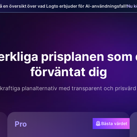
Få en översikt över vad Logto erbjuder för AI-användningsfall!
Nu kö
erkliga prisplanen som 
förväntat dig
raftiga planalternativ med transparent och prisvärd
Pro
Bästa värdet