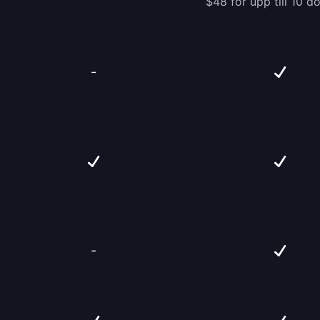
$48 för upp till 10 
-
-