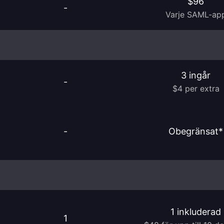
$96
-
Varje SAML-ap
3 ingår
-
$4 per extra
-
Obegränsat*
1 inkluderad
1