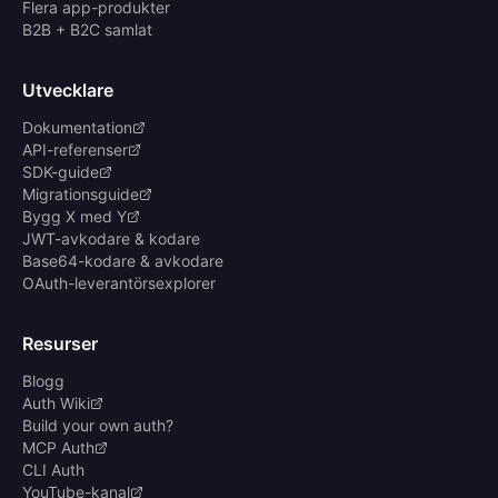
Flera app-produkter
B2B + B2C samlat
Utvecklare
Dokumentation
API-referenser
SDK-guide
Migrationsguide
Bygg X med Y
JWT-avkodare & kodare
Base64-kodare & avkodare
OAuth-leverantörsexplorer
Resurser
Blogg
Auth Wiki
Build your own auth?
MCP Auth
CLI Auth
YouTube-kanal