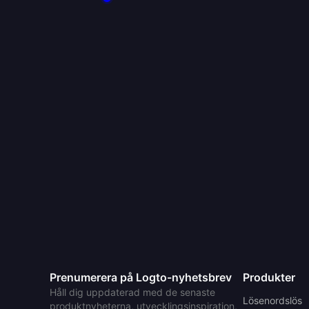
Prenumerera på Logto-nyhetsbrev
Produkter
Håll dig uppdaterad med de senaste
Lösenordslös
produktnyheterna, utvecklingsinspiration,