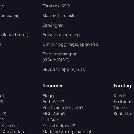
ing
Företags-SSO
tentisering
Maskin-till-maskin
Behörighet
(flera klienter)
Användarhantering
v
Omni-inloggningsupplevelse
Tredjepartsappar
(OAuth/OIDC)
Skyddad app (ej SDK)
Resurser
Företag
n
Blogg
Kunder
Auth Wiki
Förtroend
Build your own auth?
Om oss
de
MCP Auth
Kontakta 
CLI Auth
 & kodare
YouTube-kanal
e & avkodare
Marknadsföringsmaterial