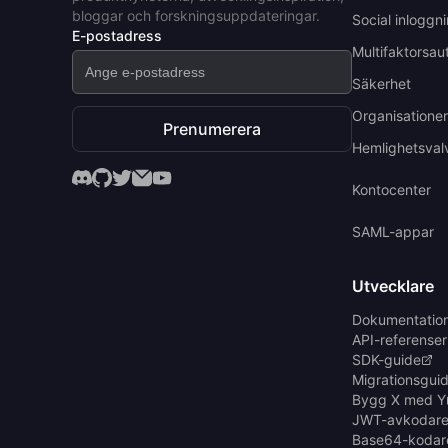
bloggar och forskningsuppdateringar.
Social inloggn
E-postadress
Multifaktorsau
Säkerhet
Organisationer 
Prenumerera
Hemlighetsval
Kontocenter
SAML-appar
Utvecklare
Dokumentatio
API-referenser
SDK-guide
Migrationsgui
Bygg X med Y
JWT-avkodare
Base64-kodar