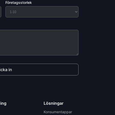
Företagsstorlek
icka in
ning
Lösningar
Konsumentappar