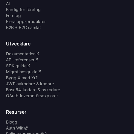
AI
Färdig för företag
Företag
Flera app-produkter
B2B + B2C samlat
Utvecklare
Dokumentation
API-referenser
SDK-guide
Migrationsguide
Bygg X med Y
JWT-avkodare & kodare
Base64-kodare & avkodare
OAuth-leverantörsexplorer
Resurser
Blogg
Auth Wiki
Build your own auth?