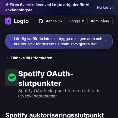
🎉 Få en översikt över vad Logto erbjuder för AI-
Nu kör vi
användningsfall!
Star 14.3k
Logga in
Kom igång
Lär dig varför du inte ska bygga din egen auth och
💡
hur det gick för dussintals team som gjorde det
Tillbaka till Utforskaren
Spotify OAuth-
slutpunkter
Spotify OAuth-slutpunkter och relaterade
utvecklingsresurser
Spotify auktoriseringsslutpunkt