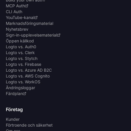
MCP Auth
CLI Auth
YouTube-kanal
Marknadsföringsmaterial
Nyhetsbrev
Sign-in-upplevelsematerial
Öppen källkod
Logto vs. Auth0
Logto vs. Clerk
Logto vs. Stytch
Logto vs. Firebase
Logto vs. Azure AD B2C
Logto vs. AWS Cognito
Logto vs. WorkOS
Ändringsloggar
Färdplan
Företag
Kunder
Förtroende och säkerhet
Om oss