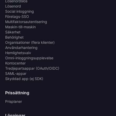
Lösenordslös
Lösenord
Social inloggning
Företags-SSO
Multifaktorsautentisering
Maskin-till-maskin
Säkerhet
Behörighet
Organisationer (flera klienter)
Användarhantering
Hemlighetsvalv
Omni-inloggningsupplevelse
Kontocenter
Tredjepartsappar (OAuth/OIDC)
SAML-appar
Skyddad app (ej SDK)
Prissättning
Prisplaner
Lösningar