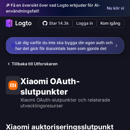
🎉 Få en översikt över vad Logto erbjuder för AI-
Nu kör vi
användningsfall!
Star 14.3k
Logga in
Kom igång
Lär dig varför du inte ska bygga din egen auth och
💡
hur det gick för dussintals team som gjorde det
Tillbaka till Utforskaren
Xiaomi OAuth-
slutpunkter
Xiaomi OAuth-slutpunkter och relaterade
utvecklingsresurser
Xiaomi auktoriseringsslutpunkt