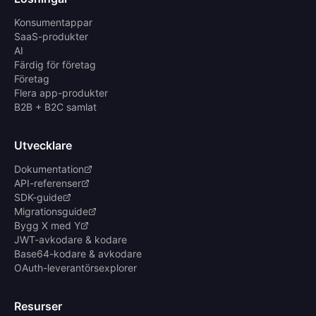
Konsumentappar
SaaS-produkter
AI
Färdig för företag
Företag
Flera app-produkter
B2B + B2C samlat
Utvecklare
Dokumentation
API-referenser
SDK-guide
Migrationsguide
Bygg X med Y
JWT-avkodare & kodare
Base64-kodare & avkodare
OAuth-leverantörsexplorer
Resurser