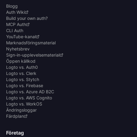
Blogg
Auth Wiki
Build your own auth?
MCP Auth
CLI Auth
YouTube-kanal
Marknadsföringsmaterial
Nyhetsbrev
Sign-in-upplevelsematerial
Öppen källkod
Logto vs. Auth0
Logto vs. Clerk
Logto vs. Stytch
Logto vs. Firebase
Logto vs. Azure AD B2C
Logto vs. AWS Cognito
Logto vs. WorkOS
Ändringsloggar
Färdplan
Företag