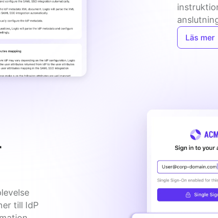
instruktio
anslutnin
Läs mer
r
levelse
 till IdP
rmation