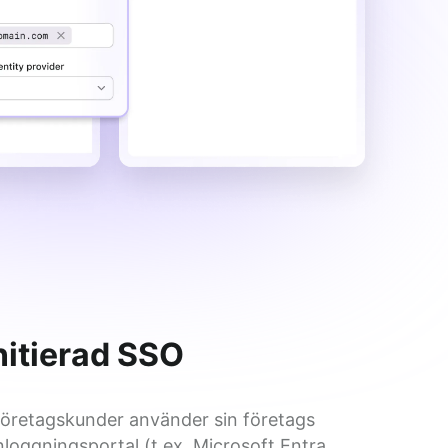
nitierad SSO
företagskunder använder sin företags 
nloggningsportal (t.ex. Microsoft Entra, 