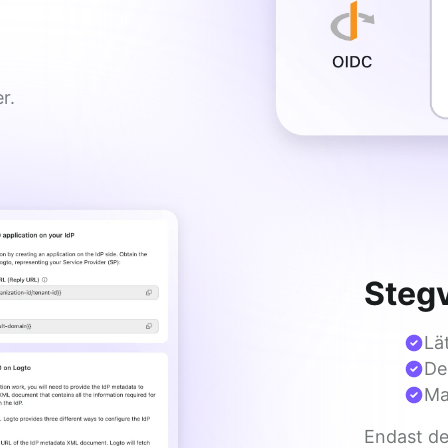
r.
Stegv
Lä
De
Ma
Endast de