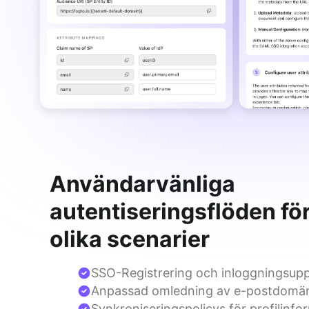
Användarvänliga
autentiseringsflöden fö
olika scenarier
SSO-Registrering och inloggningsupp
Anpassad omledning av e-postdomäner
Synkroniseringspolicys för profilinfo