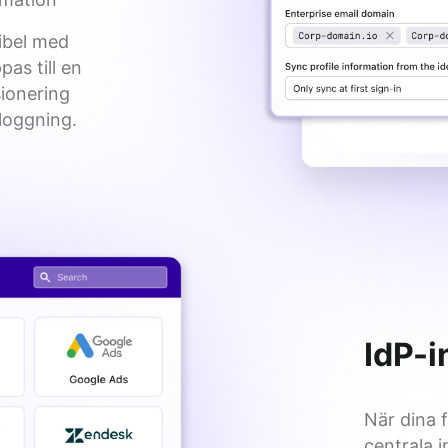
bel med 
as till en 
onering 
loggning.
IdP-i
När dina 
centrala i