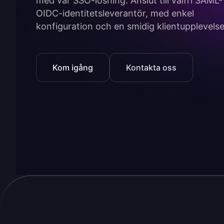
med vår SSO-lösning. Anslut till valfri SAML- 
OIDC-identitetsleverantör, med enkel
konfiguration och en smidig klientupplevelse
Kom igång
Kontakta oss