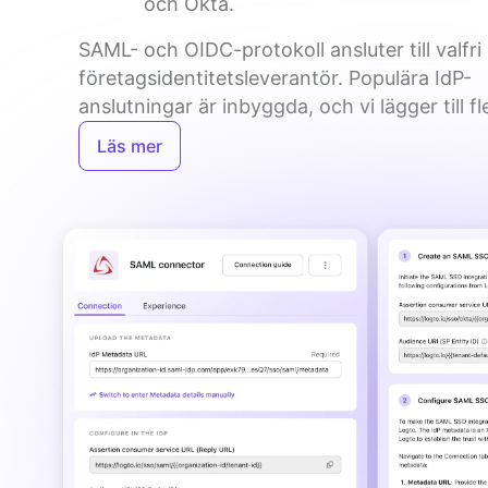
och Okta.
SAML- och OIDC-protokoll ansluter till valfri 
företagsidentitetsleverantör. Populära IdP-
anslutningar är inbyggda, och vi lägger till fle
Läs mer