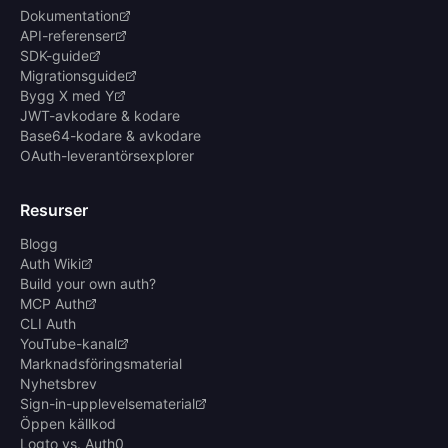
Dokumentation
API-referenser
SDK-guide
Migrationsguide
Bygg X med Y
JWT-avkodare & kodare
Base64-kodare & avkodare
OAuth-leverantörsexplorer
Resurser
Blogg
Auth Wiki
Build your own auth?
MCP Auth
CLI Auth
YouTube-kanal
Marknadsföringsmaterial
Nyhetsbrev
Sign-in-upplevelsematerial
Öppen källkod
Logto vs. Auth0