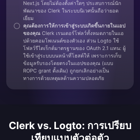
Next.js โดยไม่ต้องตั้งค่าใดๆ ประสบการณ์นัก
พัฒนาของ Clerk ในระบบนิเวศนั้นถือว่ายอด
เยี่ยม
คุณต้องการให้การเข้าสู่ระบบเกิดขึ้นภายในแอป
ของคุณ
Clerk เรนเดอร์โฟลว์ทั้งหมดภายในแอ
ปด้วยคอมโพเนนต์ของตัวเอง ส่วน Logto ใช้
โฟลว์รีไดเร็กต์มาตรฐานของ OAuth 2.1 แทน: ผู้
ใช้เข้าสู่ระบบบนหน้าที่โฮสต์ให้ เพราะการเก็บ
ข้อมูลรับรองโดยตรงในแอปของคุณ (แบบ
ROPC grant ดั้งเดิม) ถูกยกเลิกอย่างเป็น
ทางการด้วยเหตุผลด้านความปลอดภัย
Clerk vs. Logto: การเปรียบ
เทียบแบบตัวต่อตัว