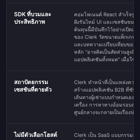
SDK ที่บวมและ
คอมโพเนนต์ React สำเร็จรูปข
ประสิทธิภาพ
ฝังรันไทม์ UI และเซสชันขนา
ต้นทุนนี้มีบันทึกไว้อย่างเปิดเ
ของ Clerk วัดขนาดแพ็กเกจ cl
และบทความเปรียบเทียบของ Cle
หลัก "อาจคิดเป็นสัดส่วนสูงถ
แอปพลิเคชันทั้งหมด" เมื่อใช้
สถาปัตยกรรม
Clerk ทำหน้าที่เป็นแหล่งความจ
เซสชันที่ตายตัว
สร้างแอปพลิเคชัน B2B ที่ซับ
เส้นทางผู้เช่าแบบกำหนดเองหรื
เครื่อง การหาทางอ้อมรอบสถาปั
ศูนย์กลางจะกลายเป็นเรื่องน่าห
ไม่มีตัวเลือกโฮสต์
Clerk เป็น SaaS แบบกรรมสิทธิ