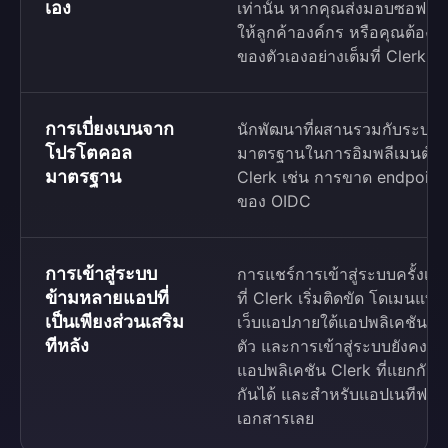
เอง
เท่านั้น หากคุณส่งมอบซอฟต์แ
ให้ลูกค้าองค์กร หรือคุณต้อง
ของตัวเองอย่างเต็มที่ Clerk ก็ไม
การเบี่ยงเบนจาก
นักพัฒนาที่ผสานรวมกับระบบอ
โปรโตคอล
มาตรฐานในการอิมพลีเมนต์
มาตรฐาน
Clerk เช่น การขาด endpoi
ของ OIDC
การเข้าสู่ระบบ
การแชร์การเข้าสู่ระบบครั้งเด
ข้ามหลายแอปที่
ที่ Clerk เริ่มติดขัด โดเมนแ
เป็นเพียงส่วนเสริม
เว็บแอปภายใต้แอปพลิเคชัน Cler
ทีหลัง
ตัว และการเข้าสู่ระบบยังคงเก
แอปพลิเคชัน Clerk ที่แยกกันไม
กันได้ และสำหรับแอปเนทีฟก็ไม
เอกสารเลย