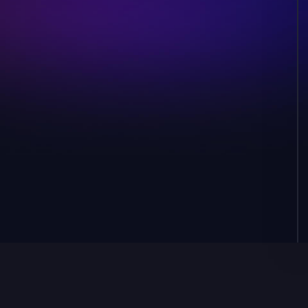
fetch
ค่าเริ่มต้น
เส้นทาง callback
Default /callback
หน้า callback
หน้าในตัว
สลับ
ที่เก็บ
OS keychain
ไฟล์ (0600)
เก็บในหน่วยความจำ
แบบกำหนดเอง
ใช้ macOS Keychain, Windows Credential Store หรือ
Linux Secret Service ตาม OS เชื่อมต่อผ่าน @napi-
rs/keyring