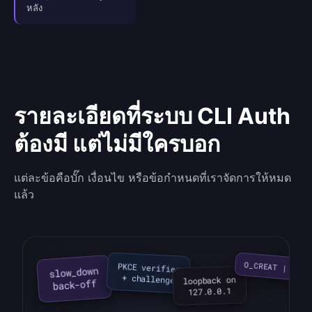
หลัง
รายละเอียดที่ระบบ CLI Auth
ต้องมี แต่ไม่มีใครบอก
แต่ละข้อคือบั๊ก เงื่อนไข หรือข้อกำหนดที่เราจัดการให้หมด
แล้ว
O_CREAT | O_EX
PKCE verifier

slow_down

+ challenge
loopback on

back-off
127.0.0.1