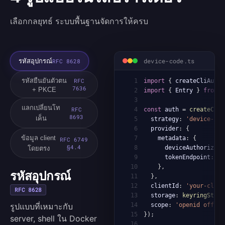
เลือกกลยุทธ์ ระบบพื้นฐานจัดการให้ครบ
device-code.ts
รหัสอุปกรณ์
RFC 8628
รหัสยืนยันตัวตน
RFC
1
import
{
 createCliAuth
,
7636
+ PKCE
2
import
{
 Entry 
}
from
'
3
แลกเปลี่ยนโท
RFC
4
const
 auth 
=
createCliA
8693
เค็น
5
  strategy
:
'device-cod
6
  provider
:
{
ข้อมูล client
7
    metadata
:
{
RFC 6749
§4.4
8
      deviceAuthorizati
โดยตรง
9
      tokenEndpoint
:
'h
10
}
,
รหัสอุปกรณ์
11
}
,
12
  clientId
:
'your-cli-c
RFC 8628
13
  storage
:
keyringStora
รูปแบบที่เหมาะกับ
14
  scope
:
'openid offlin
15
}
)
;
server, shell ใน Docker
16