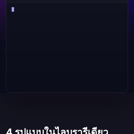
4 รูปแบบในไลบรารีเดียว