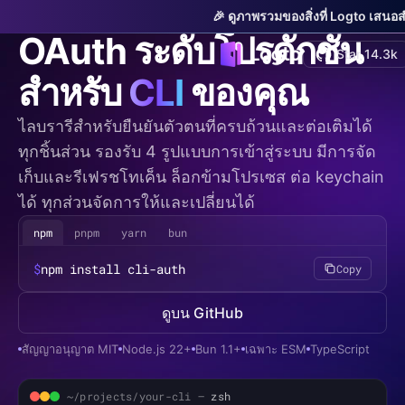
cli-auth
v0.1.0-beta
🎉 ดูภาพรวมของสิ่งที่ Logto เสนอ
OAuth ระดับโปรดักชัน
Star 14.3k
สำหรับ
CLI
ของคุณ
ไลบรารีสำหรับยืนยันตัวตนที่ครบถ้วนและต่อเติมได้
ทุกชิ้นส่วน รองรับ 4 รูปแบบการเข้าสู่ระบบ มีการจัด
เก็บและรีเฟรชโทเค็น ล็อกข้ามโปรเซส ต่อ keychain
ได้ ทุกส่วนจัดการให้และเปลี่ยนได้
npm
pnpm
yarn
bun
$
npm install cli-auth
Copy
ดูบน GitHub
สัญญาอนุญาต MIT
Node.js 22+
Bun 1.1+
เฉพาะ ESM
TypeScript
~/projects/your-cli —
zsh