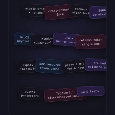
cross-process

atomic write

recheck

0600

after lock
+ rename
lock
permissions
macOS

Windows

Linux

refresh token

Keychain
Secret Service
Credential Store
single-use
branded

proxy / OTel

expiry

per-resource

callback page
fetch hook
token cache
threshold
…and tests.
TypeScript

custom

discriminated unions
parameters