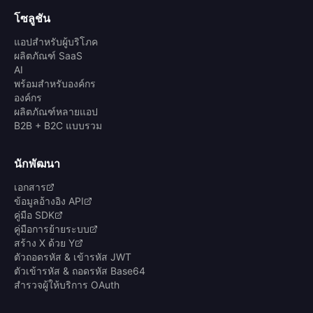
โซลูชัน
แอปสำหรับผู้บริโภค
ผลิตภัณฑ์ SaaS
AI
พร้อมสำหรับองค์กร
องค์กร
ผลิตภัณฑ์หลายแอป
B2B + B2C แบบรวม
นักพัฒนา
เอกสาร
ข้อมูลอ้างอิง API
คู่มือ SDK
คู่มือการย้ายระบบ
สร้าง X ด้วย Y
ตัวถอดรหัส & เข้ารหัส JWT
ตัวเข้ารหัส & ถอดรหัส Base64
สำรวจผู้ให้บริการ OAuth