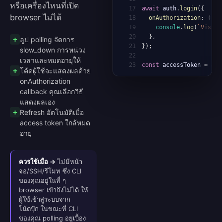
หรือเครื่องไหนที่เปิด
17
await
 auth
.
login
(
{
browser ไม่ได้
18
onAuthorization
:
(
{
 u
19
console
.
log
(
`
Visit 
20
}
,
ลูป polling จัดการ
21
}
)
;
slow_down การหน่วง
22
เวลาและหมดอายุให้
23
const
 accessToken 
=
awa
โค้ดผู้ใช้จะแสดงผลด้วย
onAuthorization
callback คุณเลือกวิธี
แสดงผลเอง
Refresh อัตโนมัติเมื่อ
access token ใกล้หมด
อายุ
ควรใช้เมื่อ →
ไม่มีหน้า
จอ/SSH/รีโมท ซึ่ง CLI
ของคุณอยู่ในที่ ๆ
browser เข้าถึงไม่ได้ ให้
ผู้ใช้เข้าสู่ระบบจาก
โน้ตบุ๊ก ในขณะที่ CLI
ของคุณ polling อยู่เบื้อง