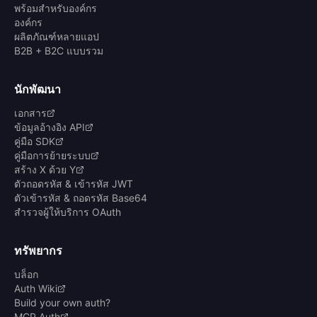
พร้อมสำหรับองค์กร
องค์กร
ผลิตภัณฑ์หลายแอป
B2B + B2C แบบรวม
นักพัฒนา
เอกสาร
ข้อมูลอ้างอิง API
คู่มือ SDK
คู่มือการย้ายระบบ
สร้าง X ด้วย Y
ตัวถอดรหัส & เข้ารหัส JWT
ตัวเข้ารหัส & ถอดรหัส Base64
สำรวจผู้ให้บริการ OAuth
ทรัพยากร
บล็อก
Auth Wiki
Build your own auth?
MCP Auth