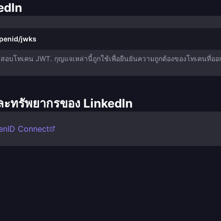
edIn
penid/jwks
บโทเคน JWT. กุญแจเหล่านี้ถูกใช้เพื่อยืนยันความถูกต้องของโทเคนที่ออ
ละทรัพยากรของ LinkedIn
penID Connect