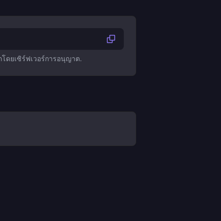
กโดยเซิร์ฟเวอร์การอนุญาต.