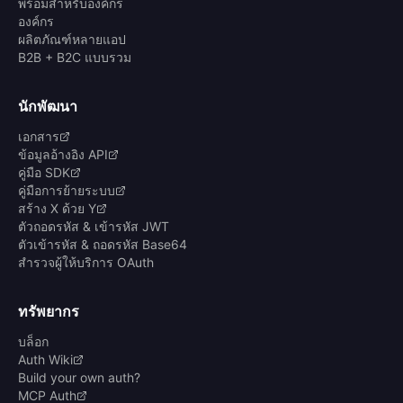
พร้อมสำหรับองค์กร
องค์กร
ผลิตภัณฑ์หลายแอป
B2B + B2C แบบรวม
นักพัฒนา
เอกสาร
ข้อมูลอ้างอิง API
คู่มือ SDK
คู่มือการย้ายระบบ
สร้าง X ด้วย Y
ตัวถอดรหัส & เข้ารหัส JWT
ตัวเข้ารหัส & ถอดรหัส Base64
สำรวจผู้ให้บริการ OAuth
ทรัพยากร
บล็อก
Auth Wiki
Build your own auth?
MCP Auth