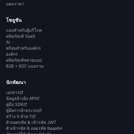
แผนราคา
โซลูชัน
แอปสำหรับผู้บริโภค
ผลิตภัณฑ์ SaaS
AI
พร้อมสำหรับองค์กร
องค์กร
ผลิตภัณฑ์หลายแอป
B2B + B2C แบบรวม
นักพัฒนา
เอกสาร
ข้อมูลอ้างอิง API
คู่มือ SDK
คู่มือการย้ายระบบ
สร้าง X ด้วย Y
ตัวถอดรหัส & เข้ารหัส JWT
ตัวเข้ารหัส & ถอดรหัส Base64