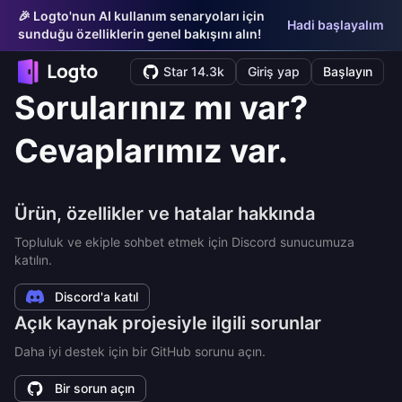
🎉 Logto'nun AI kullanım senaryoları için
Hadi başlayalım
sunduğu özelliklerin genel bakışını alın!
Star 14.3k
Giriş yap
Başlayın
Sorularınız mı var?
Cevaplarımız var.
Ürün, özellikler ve hatalar hakkında
Topluluk ve ekiple sohbet etmek için Discord sunucumuza
katılın.
Discord'a katıl
Açık kaynak projesiyle ilgili sorunlar
Daha iyi destek için bir GitHub sorunu açın.
Bir sorun açın