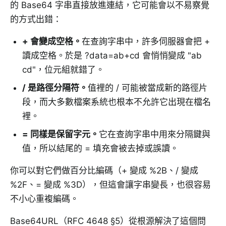
的 Base64 字串直接放進連結，它可能會以不易察覺
的方式出錯：
+ 會變成空格
。
在查詢字串中，許多伺服器會把 +
讀成空格。於是 ?data=ab+cd 會悄悄變成 "ab
cd"，位元組就錯了。
/ 是路徑分隔符
。
值裡的 / 可能被當成新的路徑片
段，而大多數檔案系統也根本不允許它出現在檔名
裡。
= 同樣是保留字元
。
它在查詢字串中用來分隔鍵與
值，所以結尾的 = 填充會被去掉或誤讀。
你可以對它們做百分比編碼（+ 變成 %2B、/ 變成
%2F、= 變成 %3D），但這會讓字串變長，也很容易
不小心重複編碼。
Base64URL（RFC 4648 §5）從根源解決了這個問