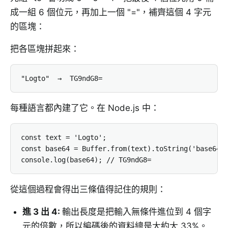
成一組 6 個位元，再加上一個 "="，補齊這個 4 字元
的區塊：
把各區塊拼起來：
"Logto"  →  TG9ndG8=
每種語言都內建了它。在 Node.js 中：
const text = 'Logto';

const base64 = Buffer.from(text).toString('base64')
console.log(base64); // TG9ndG8=
從這個過程會得出三條值得記住的規則：
進 3 出 4
:
輸出長度是把輸入無條件進位到 4 個字
元的倍數，所以編碼後的資料總是大約大 33%。