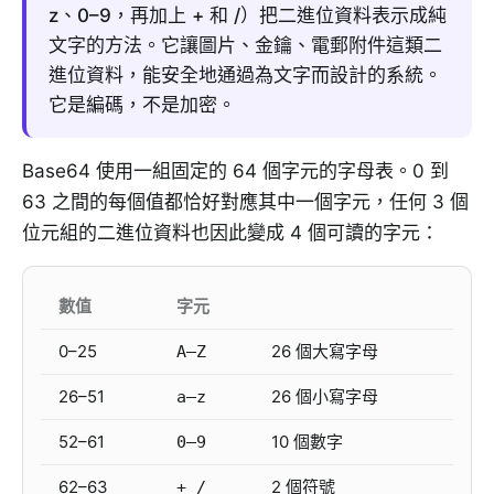
z、0–9，再加上 + 和 /）把二進位資料表示成純
文字的方法。它讓圖片、金鑰、電郵附件這類二
進位資料，能安全地通過為文字而設計的系統。
它是編碼，不是加密。
Base64 使用一組固定的 64 個字元的字母表。0 到
63 之間的每個值都恰好對應其中一個字元，任何 3 個
位元組的二進位資料也因此變成 4 個可讀的字元：
數值
字元
0–25
26 個大寫字母
A–Z
26–51
26 個小寫字母
a–z
52–61
10 個數字
0–9
62–63
2 個符號
+ /