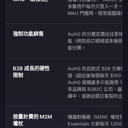
多數用戶每月只登入一次。團
MAU 門檻時，經常面臨陡峭
強制功能綁售
Auth0 的分層定價往往意
能（例如自訂網域或多幾個企
能付費。
B2B 成長的硬性
Auth0 的自助式 B2B 方案僅
限制
接（超出後每個每月 $100，
Auth0 組織最多只能啟用 
多品牌與 B2B2C 公司，
織中，或被迫簽訂客製的企業
按量計費的 M2M
機器對機器（M2M）權杖採
權杖
Essentials 方案每月 1,000 個