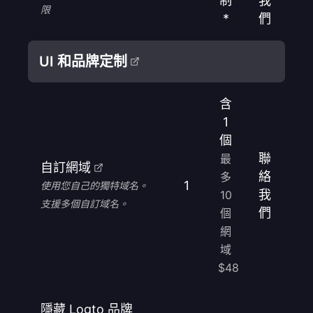
制
我
限
*
們
UI 和品牌定制
含
1
個
聯
最
自訂網域
絡
多
1
使用您自己的獨特域名。
我
10
支援多個自訂域名。
們
個
網
域
$48
隱藏 Logto 品牌