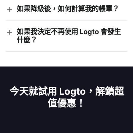
Logto Account API 進行帳戶管理。
如果降級後，如何計算我的帳單？
後端 API 授權 (RBAC)：當啟用基於角色的訪問控制 
(RBAC) 來保護你的後端 API 時，會根據用戶的首次
身份驗證為每個資源特定的授權請求發放一個 JWT 
如果我決定不再使用 Logto 會發生
訪問權杖。
組織授權：如果啟用了組織功能，Logto 會透過發
什麼？
放組織訪問權杖來提供組織級的訪問控制。每次組織
特定的授權請求會生成一個單獨的組織訪問權杖。
機器對機器 (M2M) 授權：每次 client_credentials 
授權請求（例如，訪問 Logto Management API 
安全遷移你的重要資料和資源到其他平台或儲存方
時）會發放一個訪問權杖。
案。
權杖交換：在個人訪問權杖交換或用戶模擬權杖交換
刪除任何不必要的資料以及與帳號綁定的租戶。
期間，會發放一個新的訪問權杖。
今天就試用 Logto，解鎖超
刷新權杖使用：如果啟用了 offline_access，每次有
值優惠！
效的刷新權杖交換後會在之前的權杖過期後發放一個
新訪問權杖。