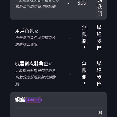
-
$32
我
基於角色的訪問控制功能
們
無
聯
用戶角色
限
絡
-
定義用戶角色並管理對系
制
我
統的訪問權限
*
們
機器對機器角色
無
聯
限
絡
定義機器對機器類型的角
-
制
我
色並管理對系統的訪問權
*
們
限
組織
Add-on
聯