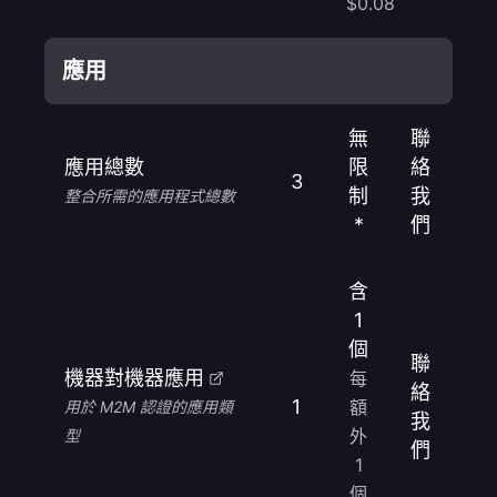
$0.08
應用
無
聯
應用總數
限
絡
3
制
我
整合所需的應用程式總數
*
們
含
1
個
聯
機器對機器應用
每
絡
1
額
用於 M2M 認證的應用類
我
外
型
們
1
個