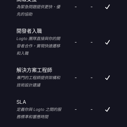
-
-
為緊急問題提供更快、優
先的協助
開發者入職
Logto 團隊直接與你的開
-
-
發者合作，實現快速遷移
和入職
解決方案工程師
-
-
專門的工程師提供架構和
技術設計建議
SLA
-
-
定義你與 Logto 之間的服
務標準和響應時間