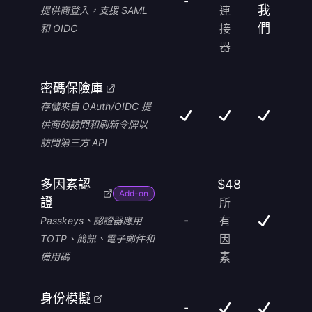
-
我
連
提供商登入，支援 SAML
們
接
和 OIDC
器
密碼保險庫
存儲來自 OAuth/OIDC 提
供商的訪問和刷新令牌以
訪問第三方 API
多因素認
$48
Add-on
證
所
-
有
Passkeys、認證器應用
因
TOTP、簡訊、電子郵件和
素
備用碼
身份模擬
-