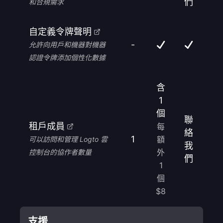
們
和合規需求
自定義令牌聲明
-
允許向用戶和機器對機器
認證令牌添加個性化數據
含
1
個
聯
租戶成員
每
絡
1
額
可以訪問和管理 Logto 雲
我
外
控制台的協作者數量
們
1
個
$8
支援