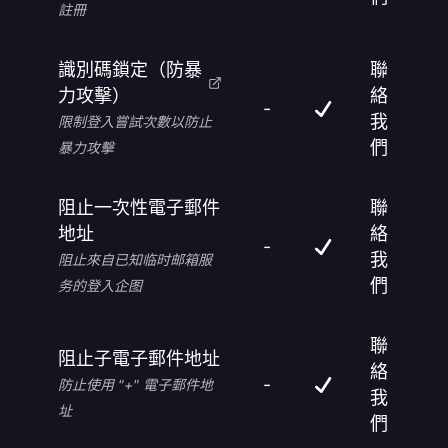
註冊
識別碼鎖定（防暴
聯
力攻擊）
絡
-
我
限制登入嘗試次數以防止
們
暴力攻擊
阻止一次性電子郵件
聯
地址
絡
-
我
阻止來自已知临时邮箱服
們
务的登入企图
聯
阻止子電子郵件地址
絡
-
防止使用 "+" 電子郵件地
我
址
們