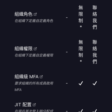
無
聯
組織角色
限
絡
-
制
我
在組織下定義自定義角色
*
們
無
聯
組織權限
限
絡
-
制
我
在組織下定義自定義權限
*
們
組織級 MFA
-
要求組織的所有成員啟用
MFA
JIT 配置
-
在用戶首次登入時分配成