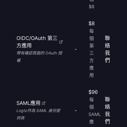
$8
$8
每
OIDC/OAuth 第三
聯
個
方應用
絡
第
-
我
三
帶有確認頁面的 OAuth 授
們
方
權
應
用
$96
聯
每
SAML應用
絡
個
-
Logto作為 SAML 身份提
我
SAML
供商
們
應