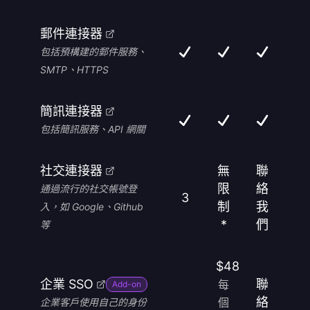
郵件連接器
包括預構建的郵件服務、
SMTP、HTTPS
簡訊連接器
包括簡訊服務、API 網關
社交連接器
無
聯
限
絡
通過流行的社交帳號登
3
制
我
入，如 Google、Github
*
們
等
$48
企業 SSO
聯
每
Add-on
絡
個
企業客戶使用自己的身份