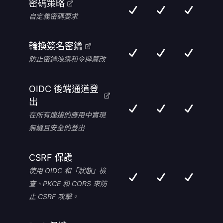
密碼策略
自定義密碼要求
輪換簽名密鑰
防止密鑰洩露和令牌篡改
OIDC 後端通道登
出
在所有連接的應用中實現
無縫且安全的登出
CSRF 保護
使用 OIDC 和「狀態」檢
查、PKCE 和 CORS 來防
止 CSRF 攻擊。