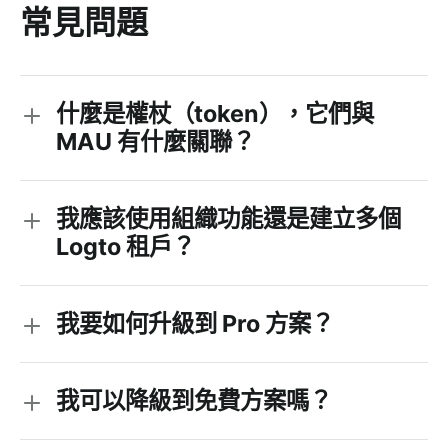
常見問題
什麼是權杖（token），它們與
MAU 有什麼關聯？
我應該使用組織功能還是建立多個
Logto 租戶？
我要如何升級到 Pro 方案？
如果你需要一個共用的用戶池，讓同一個身分能訪問
多個組織，請使用組織功能。
如果你有多個客戶端，各自需要獨立的用戶池，請為
我可以降級到免費方案嗎？
每個建立一個 Logto 租戶。
用戶登錄：當用戶成功登錄後，會發放一個不透明的
訪問權杖。此權杖可用於調用 UserInfo 端點或 