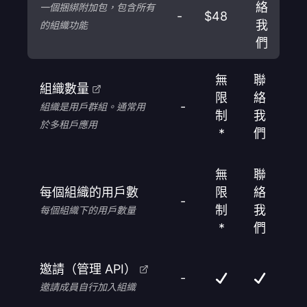
絡
一個捆綁附加包，包含所有
-
$48
我
的組織功能
們
無
聯
組織數量
限
絡
-
組織是用戶群組。通常用
制
我
於多租戶應用
*
們
無
聯
每個組織的用戶數
限
絡
-
制
我
每個組織下的用戶數量
*
們
邀請（管理 API）
-
邀請成員自行加入組織