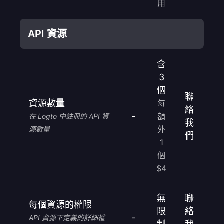
用
API 資源
含
3
個
聯
資源數量
每
絡
-
額
在 Logto 中註冊的 API 資
我
外
源數量
們
1
個
$4
無
聯
每個資源的權限
限
絡
-
API 資源下定義的詳細權