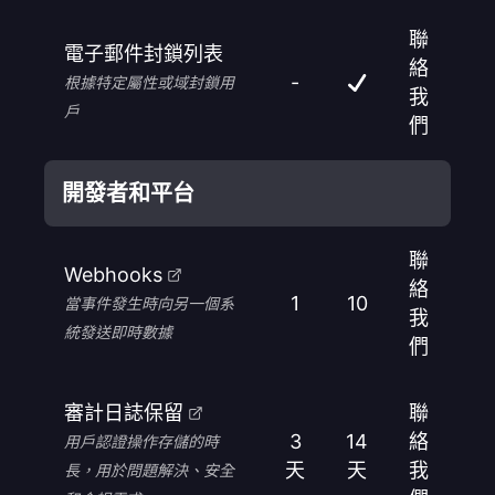
聯
電子郵件封鎖列表
絡
-
根據特定屬性或域封鎖用
我
戶
們
開發者和平台
聯
Webhooks
絡
1
10
當事件發生時向另一個系
我
統發送即時數據
們
審計日誌保留
聯
3
14
絡
用戶認證操作存儲的時
天
天
我
長，用於問題解決、安全