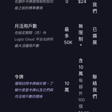
0
$24
在額外令牌使用和附加功
我
能之前的標準費用
們
月活用戶數
無
最
已
限
在給定期間（月）內
多
擴
制
Logto Cloud 平台允許的
50K
展
*
最大活躍用戶數
含
10
萬
令牌
聯
每
10
絡
僅限訪問令牌被計算。了
額
萬
我
解什麼是令牌以及它們與
外
們
月活用戶數的關係
100
個