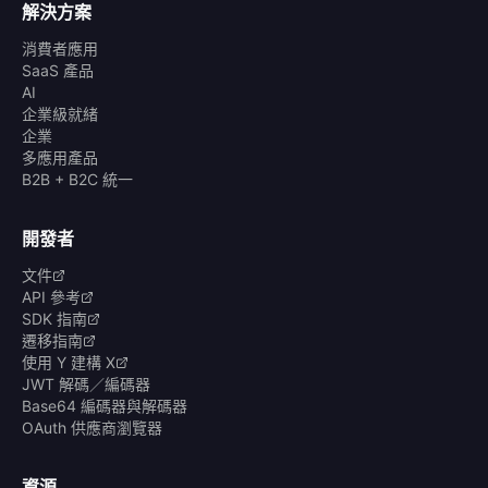
解決方案
消費者應用
SaaS 產品
AI
企業級就緒
企業
多應用產品
B2B + B2C 統一
開發者
文件
API 參考
SDK 指南
遷移指南
使用 Y 建構 X
JWT 解碼／編碼器
Base64 編碼器與解碼器
OAuth 供應商瀏覽器
資源