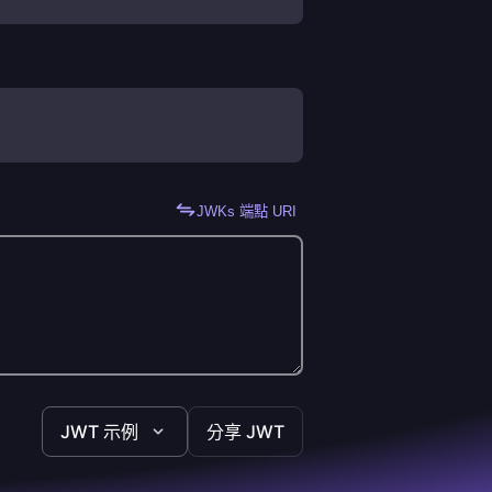
JWKs 端點 URI
JWT 示例
分享 JWT