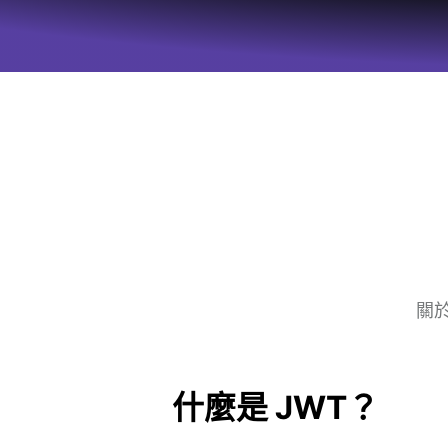
關於
什麼是 JWT？