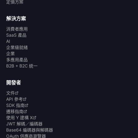
定價方案
解決方案
消費者應用
SaaS 產品
AI
企業級就緒
企業
多應用產品
B2B + B2C 統一
開發者
文件
API 參考
SDK 指南
遷移指南
使用 Y 建構 X
JWT 解碼／編碼器
Base64 編碼器與解碼器
OAuth 供應商瀏覽器