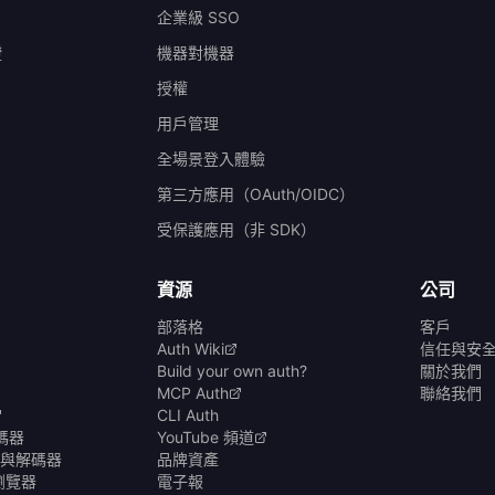
企業級 SSO
證
機器對機器
授權
）
用戶管理
全場景登入體驗
第三方應用（OAuth/OIDC）
受保護應用（非 SDK）
資源
公司
部落格
客戶
Auth Wiki
信任與安
Build your own auth?
關於我們
MCP Auth
聯絡我們
CLI Auth
碼器
YouTube 頻道
碼器與解碼器
品牌資產
商瀏覽器
電子報