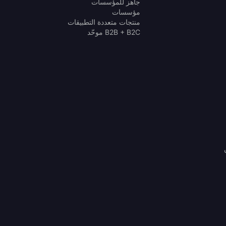
جاهز للمؤسسات
مؤسسات
منتجات متعددة التطبيقات
B2B + B2C موحّد