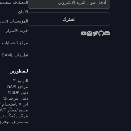
المصادقة متعددة 
الأمان
اشترك
المؤسسات (تعدد 
خزنة الأسرار
مركز الحسابات
تطبيقات SAML
للمطورين
التوثيق
مراجع API
دليل SDK
دليل الترحيل
ابنِ X باستخدام Y
مشفر/مفكّر JWT
مُرمِّز ومُفكِّك ترميز 4
مستعرض موفري Auth