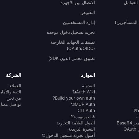
العوامل
الاتصال بين الأجهزة
التفويض
المستأجرين)
إدارة المستخدمين
تجربة تسجيل دخول موحدة
تطبيقات الجهات الخارجية
(OAuth/OIDC)
تطبيق محمي (بدون SDK)
الموارد
الشركة
المدونة
العملاء
Auth Wiki
الثقة والأمان
Build your own auth?
من نحن
MCP Auth
تواصل معنا
CLI Auth
قناة يوتيوب
Base6
أصول العلامة التجارية
O
النشرة البريدية
أصول تجربة تسجيل الدخول