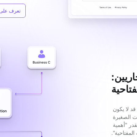
تعرف على 
اريين:
فتاحية
التعددية المفتاحية هي شرط للنجاح لبائع SaaS. بينما قد لا يكون 
عدم التعددية قد منعك من الفوز والتسليم للشركات الصغيرة 
والمتوسطة، إلا أنه عندما تبدأ في التوسع والنمو ستقدر "أهمية 
 المفتاحية".