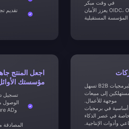
في وقت مبكر
استخدام بروتوكولات مثل OIDC، OAuth 2.0 يعزز الأمان
تقديم تج
المؤسسة المستقبلية
ركات
اجعل المنتج جاه
مؤسستك الأوائل
إدارة العمل (المستأجر) وهندسة البرمجيات B2B تسهل
مستهلكين إلى مبيعات
موجهة للأعمال.
 أساسية في برمجيات
، خاصة في عصر الذكاء
عي وأدوات الإنتاجية.