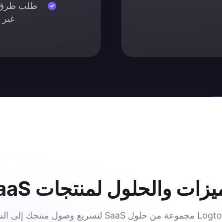
طلب طرق ت
غير 
يزات والحلول لمنتجات SaaS