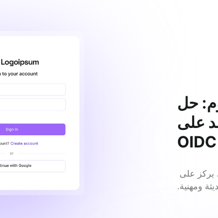
م: حل
د على
OIDC
Logto هو حل CIAM آمن وحديث مبني على OIDC، يركز على 
يثة ومهنية.