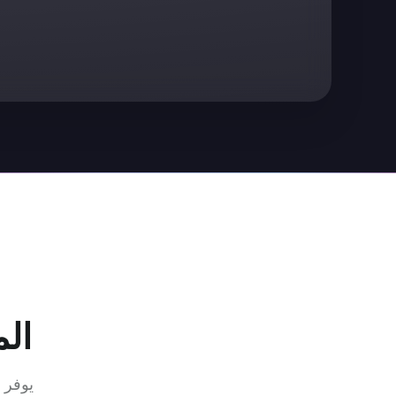
الم
يوفر Logto مجموعة من حلول SaaS لتسريع وصول منتجك إلى السوق.