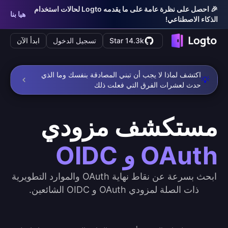
🎉 احصل على نظرة عامة على ما يقدمه Logto لحالات استخدام
هيا بنا
الذكاء الاصطناعي!
Star 14.3k
تسجيل الدخول
ابدأ الآن
اكتشف لماذا لا يجب أن تبني المصادقة بنفسك وما الذي
💡
حدث لعشرات الفرق التي فعلت ذلك
مستكشف مزودي
OAuth و OIDC
ابحث بسرعة عن نقاط نهاية OAuth والموارد التطويرية
ذات الصلة لمزودي OAuth و OIDC الشائعين.