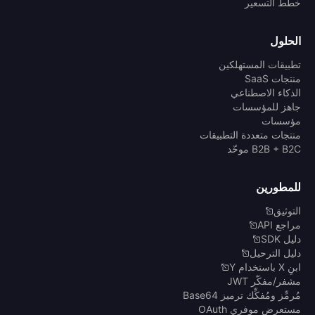
خطط التسعير
الحلول
تطبيقات المستهلكين
منتجات SaaS
الذكاء الاصطناعي
جاهز للمؤسسات
مؤسسات
منتجات متعددة التطبيقات
B2B + B2C موحّد
للمطورين
التوثيق
مراجع API
دليل SDK
دليل الترحيل
ابنِ X باستخدام Y
مشفر/مفكّر JWT
مُرمِّز ومُفكِّك ترميز Base64
مستعرض موفري OAuth