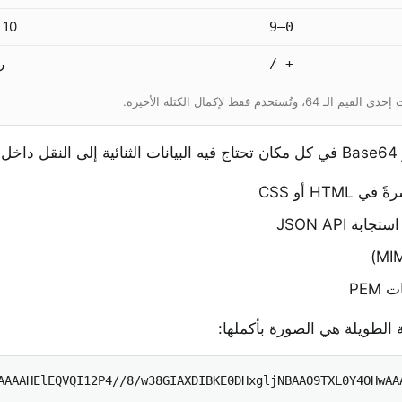
10 أرقام
0–9
ر
+ /
فقط لإكمال الكتلة الأخيرة.
:
H أو CSS
ة JSON API
PEM