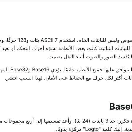
بُنيت بروتوكولات الشبكات المبكرة للنصوص وليس للبايتا
ًا للبيانات الثنائية. كانت بعض الأنظمة تشوّه أحرف التحكم أو تعيد ك
يتجاوز Base64 كل ذلك بإصداره أحرفًا تتواف
Logt" مرمَّزة يدويًا.