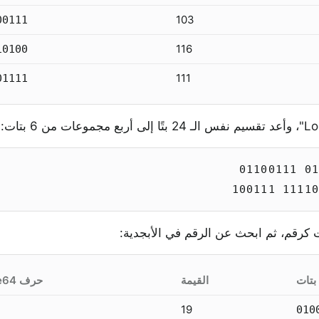
103
00111
116
10100
111
01111
القيمة
حرف Base64
19
010