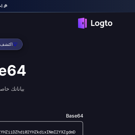
🎉 احصل 
💡
اكتشف ل
e64
بياناتك خاصة 100% -- يتم تشفير وفك تشفير Base64 بالكامل على جه
Base64