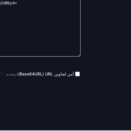
آمن لعناوين URL ‏(Base64URL)
استخدم `-` 