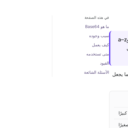
في هذه الصفحة
ما هو Base64
سبب وجوده
Base64 هو طريقة لتمثيل البيانات الثنائية كنص عادي باستخدام 64 حرفًا من ASCII: A–Z وa–z
كيف يعمل
متى تستخدمه
القيود
الأسئلة الشائعة
لضبط، وهذا ما يجعل