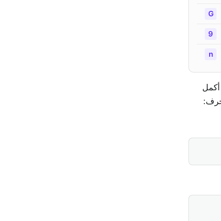
G
9
n
 بايتات وليست مضاعفًا للعدد 3. البايتان الأخيرتان "to" تتركان تقسيمًا 6 + 6 + 4. أكمل