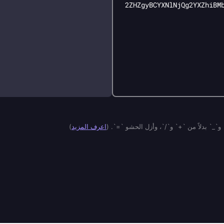
و`_` بدلاً من `+` و`/`، وأزل الحشو `=`.
(
اعرف المزيد
)