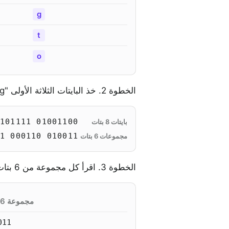
g
t
o
الخطوة 2. خذ البايتات الثلاثة الأولى "Log"، وأعد تقسيم نفس الـ 24 بتًا إلى أربع مجموعات من 6 بتات:
01001100 01101111 01100111
بايتات 8 بتات
010011 000110 111101 100111
مجموعات 6 بتات
الخطوة 3. اقرأ كل مجموعة من 6 بتات كرقم، ثم ابحث عن الرقم في الأبجدية:
مجموعة 6 بتات
011