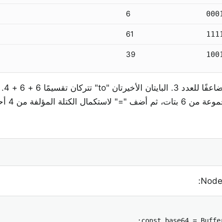
6
000
61
111
39
100
"Logto" مؤلفة من 5