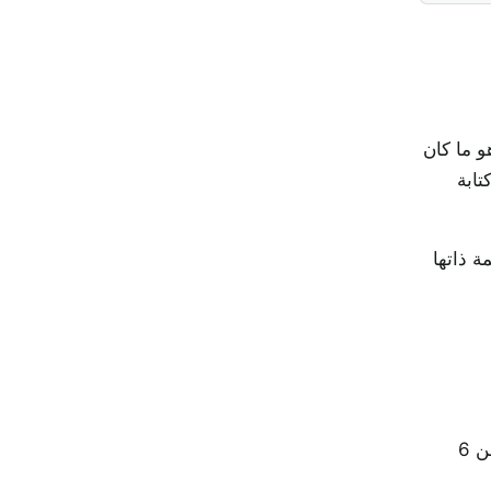
ت الخام. استخدم ASCII 7 بتات و128 حرفًا، وهو ما كان
تابة
ق عليها جميع الأنظمة دائمًا. يؤدي Base16 وBase32 المهمة ذاتها
يقوم المخطط بأكمله على فكرة واحدة تتكرر: خذ 3 بايتات (24 بتًا)، وأعد تقسيمها إلى أربع مجموعات من 6