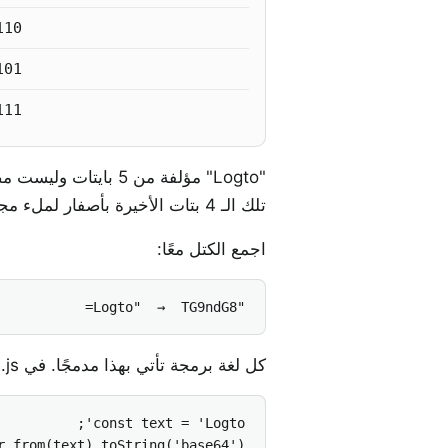
110
101
111
تلك الـ 4 بتات الأخيرة بأصفار لملء مجموعة من 6 بتات، ثم أضف "=" لاستكمال الكتلة المؤلفة من 4 أحرف:
اجمع الكتل معًا:
"Logto"  →  TG9ndG8=
كل لغة برمجة تأتي بهذا مدمجًا. في Node.js: