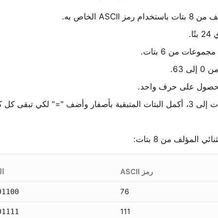
AS الخاص به.
للحصول على حرف واحد.
رمز ASCII
ال
76
01100
111
01111