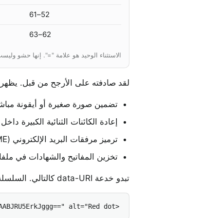
52–61
62–63
الاستثناء الوحيد هو علامة "=". إنها حشو وليست إحدى القيم الـ 64، وتُستخدم 
لقد صادفته على الأرجح من قبل. يظهر Base64 في كل مكان تحتاج فيه البيانات الثنائية إلى النقل داخل نص
تضمين صورة صغيرة أو أيقونة مباشرةً في TML
إعادة الكائنات الثنائية الكبيرة داخل استجاب
ترميز مرفقات البريد الإلكتروني (MIME)
تخزين المفاتيح والشهادات في ملفات 
تبدو خدعة data-URI كالتالي. السلسلة الطويلة هي الصورة بأكملها:
<img src="data:image/png;base64,iVBORw0KGgoAAAANSUhEUgAAAAUAAAAFCAYAAACNbyblAAAAHElEQVQI12P4//8/w38GIAXDIBKE0DHxgljNBAAO9TXL0Y4OHwAAAABJRU5ErkJggg==" alt="Red dot" />