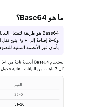
ما هو Base64؟
و0–9 إضافةً إلى + و/. يتيح نق
بأمان عبر الأنظمة المبنية للنصو
كل 3 بايتات من البيانات الثنائية تتحول إلى 4 أحرف قابلة للقراءة:
القيم
0–25
26–51