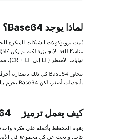
لماذا يوجد Base64؟
مناسبًا للغة الإنجليزية لكنه لم يكن كافي
نهايات الأسطر (LF إلى CR + LF)، مما يُفسد الصور والصوت أثناء النقل بصمت.
بأبجديات أصغر، لكن Base64 يحزم بيانات أكثر لكل حرف مع الحفاظ على الأمان. لهذا السبب انتشر.
كيف يعمل ترميز Base64
بتات، وابحث عن كل مجموعة في الأبجدية. إليك كلمة "o