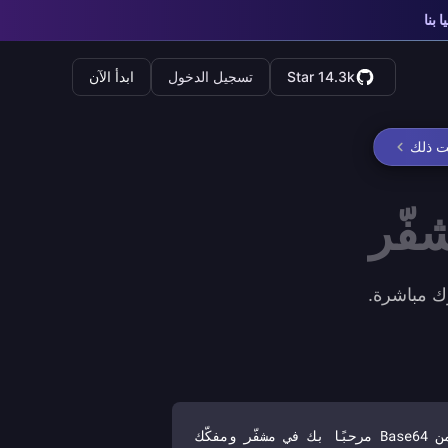
ا بنا
Star 14.3k
تسجيل الدخول
ابدأ الآن
ت ذلك
فّر