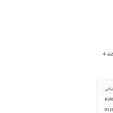
إذا لم تصل الكتلة الأخيرة من البايتات إلى 3، أكمل البتات المتبقية بأصفار وأضف "=" لكي تبقى كل كتلة 4
ثنائي
010
011