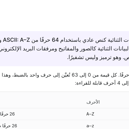
ل البيانات الثنائية كالصور والمفاتيح ومرفقات البريد الإلكتروني
ص. وهو ترميز وليس تشفيرًا.
يستخدم Base64 أبجديةً ثابتةً من 64 حرفًا. كل قيمة من 0 إلى 63 تُعيَّن إلى حرف واحد با
الأحرف
26 حرفًا كبيرًا
A–Z
26 حرفًا صغيرًا
a–z