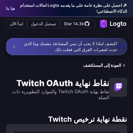
🎉 احصل على نظرة عامة على ما يقدمه Logto لحالات استخدام
هيا بنا
الذكاء الاصطناعي!
Star 14.3k
تسجيل الدخول
ابدأ الآن
اكتشف لماذا لا يجب أن تبني المصادقة بنفسك وما الذي
💡
حدث لعشرات الفرق التي فعلت ذلك
العودة إلى المستكشف
نقاط نهاية Twitch OAuth
نقاط نهاية Twitch OAuth والموارد التطويرية ذات
الصلة
نقطة نهاية ترخيص Twitch