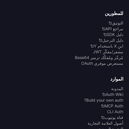
للمطورين
التوثيق
مراجع API
دليل SDK
دليل الترحيل
ابنِ X باستخدام Y
مشفر/مفكّر JWT
مُرمِّز ومُفكِّك ترميز Base64
مستعرض موفري OAuth
الموارد
المدونة
Auth Wiki
Build your own auth?
MCP Auth
CLI Auth
قناة يوتيوب
أصول العلامة التجارية
النشرة البريدية