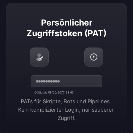
Persönlicher Zugriffstoken (PAT)
Persönlicher
Zugriffstoken (PAT)
Gültig bis 08/20/2077 23:45
PATs für Skripte, Bots und Pipelines. 
Kein komplizierter Login, nur sauberer 
Zugriff.