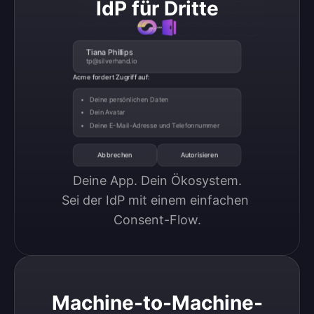
IdP für Dritte
Tiana Phillips
tp@silverhand.io
Acme fordert Zugriff auf:
Deine persönlichen Daten
Dein Avatar
Deine E-Mail-Adresse und Telefonnummer
Abbrechen
Autorisieren
Deine App. Dein Ökosystem.

Sei der IdP mit einem einfachen 
Consent-Flow.
Machine-to-Machine-Authentifizierung
Machine-to-Machine-