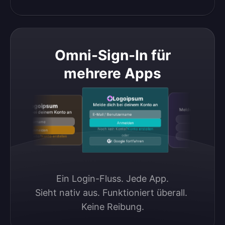
Omni-Sign-In für
mehrere Apps
Logoipsum
Logoipsum
Melde dich bei deinem Konto an
Logoipsum
Melde dich bei deinem Ko
Melde dich bei deinem Konto an
E-Mail / Benutzername
Mit Google fortfahren
E-Mail / Benutzername
Anmelden
Mit GitHub fortfahren
Noch kein Konto?
Konto erstellen
Anmelden
oder
Noch kein Konto?
Konto erstellen
Mit Discord fortfahren
Mit Google fortfahren
Ein Login-Fluss. Jede App.

Sieht nativ aus. Funktioniert überall. 
Keine Reibung.