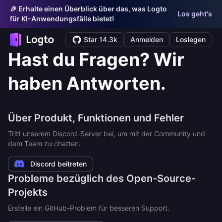
🎉 Erhalte einen Überblick über das, was Logto
Los geht's
für KI-Anwendungsfälle bietet!
Star 14.3k
Anmelden
Loslegen
Hast du Fragen? Wir
haben Antworten.
Über Produkt, Funktionen und Fehler
Tritt unserem Discord-Server bei, um mit der Community und
dem Team zu chatten.
Discord beitreten
Probleme bezüglich des Open-Source-
Projekts
Erstelle ein GitHub-Problem für besseren Support.