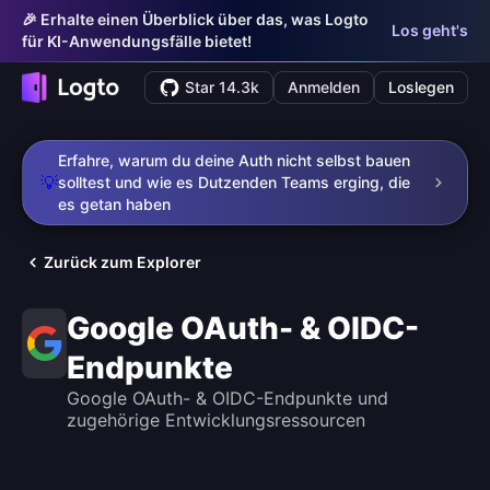
🎉 Erhalte einen Überblick über das, was Logto
Los geht's
für KI-Anwendungsfälle bietet!
Star 14.3k
Anmelden
Loslegen
Erfahre, warum du deine Auth nicht selbst bauen
💡
solltest und wie es Dutzenden Teams erging, die
es getan haben
Zurück zum Explorer
Google OAuth- & OIDC-
Endpunkte
Google OAuth- & OIDC-Endpunkte und
zugehörige Entwicklungsressourcen